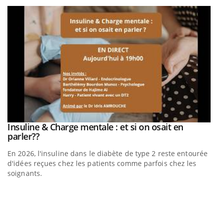
be
Insuline & Charge mentale : et si on osait en
Youtube
Youtube
parler??
En 2026, l'insuline dans le diabète de type 2 reste entourée
a
d'idées reçues chez les patients comme parfois chez les
soignants.
E
Yo