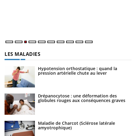
l’
L'
Va
ma
LES MALADIES
Hypotension orthostatique : quand la
pression artérielle chute au lever
Drépanocytose : une déformation des
globules rouges aux conséquences graves
Maladie de Charcot (Sclérose latérale
amyotrophique)