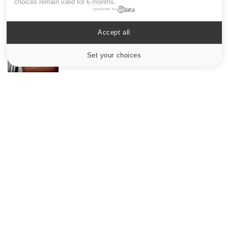
globules rouges aux conséquences graves
choices remain valid for 6 months.
powered by
Accept all
Maladie de Charcot (Sclérose latérale
amyotrophique)
Set your choices
Cookies settings
Le site santé de référence avec chaque jour toute l'actualité
médicale decryptée par des médecins en exercice et les
conseils des meilleurs spécialistes.