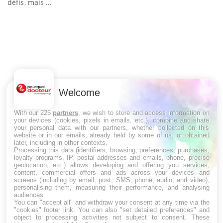
défis, mais ...
U
Yo
m
Un
Welcome
ma
nu
With our 225
partners
, we wish to store and access information on
your devices (cookies, pixels in emails, etc.), combine and share
your personal data with our partners, whether collected on this
website or in our emails, already held by some of us, or obtained
later, including in other contexts.
LES MALADIES
Processing this data (identifiers, browsing, preferences, purchases,
loyalty programs, IP, postal addresses and emails, phone, precise
geolocation, etc.) allows developing and offering you services,
Hypotension orthostatique : quand la
content, commercial offers and ads across your devices and
pression artérielle chute au lever
screens (including by email, post, SMS, phone, audio, and video),
personalising them, measuring their performance, and analysing
audiences.
You can "accept all" and withdraw your consent at any time via the
"cookies" footer link
. You can also "set detailed preferences" and
Drépanocytose : une déformation des
object to processing activities not subject to consent. These