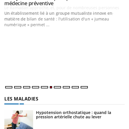
Youtube
médecine préventive
Un établissement lié à un groupe mutualiste innove en
matière de bilan de santé : l'utilisation d'un « jumeau
numérique » permet ...
C
Yo
Co
cu
un
LES MALADIES
Hypotension orthostatique : quand la
pression artérielle chute au lever