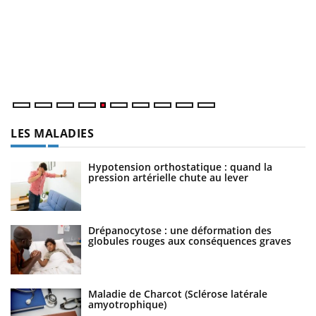
U
Yo
m
Un
ma
nu
LES MALADIES
Hypotension orthostatique : quand la
pression artérielle chute au lever
Drépanocytose : une déformation des
globules rouges aux conséquences graves
Maladie de Charcot (Sclérose latérale
amyotrophique)