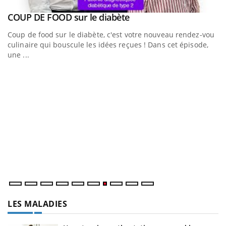
Youtube
a
COUP DE FOOD sur le diabète
Youtube
Coup de food sur le diabète, c'est votre nouveau rendez-vous
culinaire qui bouscule les idées reçues ! Dans cet épisode,
une ...
Q
Yo
"L
tr
di
LES MALADIES