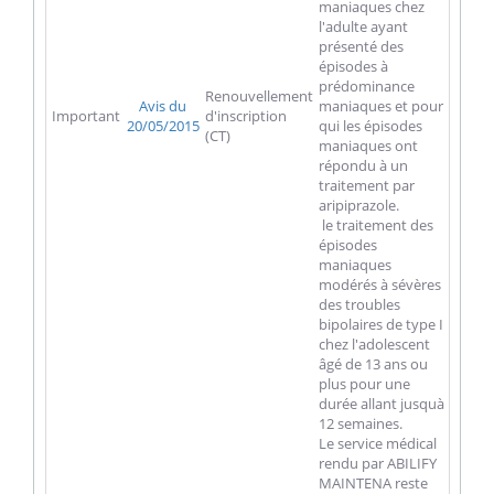
maniaques chez
l'adulte ayant
présenté des
épisodes à
prédominance
Renouvellement
Avis du
maniaques et pour
Important
d'inscription
20/05/2015
qui les épisodes
(CT)
maniaques ont
répondu à un
traitement par
aripiprazole.
 le traitement des
épisodes
maniaques
modérés à sévères
des troubles
bipolaires de type I
chez l'adolescent
âgé de 13 ans ou
plus pour une
durée allant jusquà
12 semaines.
Le service médical
rendu par ABILIFY
MAINTENA reste