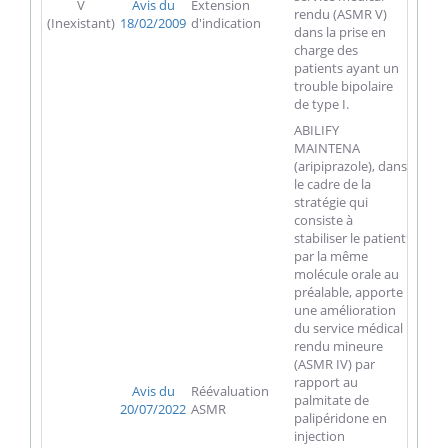
V
Avis du
Extension
rendu (ASMR V)
(Inexistant)
18/02/2009
d'indication
dans la prise en
charge des
patients ayant un
trouble bipolaire
de type I.
ABILIFY
MAINTENA
(aripiprazole), dans
le cadre de la
stratégie qui
consiste à
stabiliser le patient
par la même
molécule orale au
préalable, apporte
une amélioration
du service médical
rendu mineure
(ASMR IV) par
rapport au
Avis du
Réévaluation
palmitate de
20/07/2022
ASMR
palipéridone en
injection