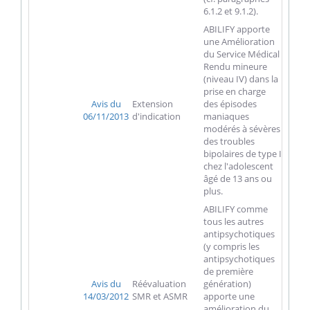
6.1.2 et 9.1.2).
ABILIFY apporte
une Amélioration
du Service Médical
Rendu mineure
(niveau IV) dans la
prise en charge
Avis du
Extension
des épisodes
06/11/2013
d'indication
maniaques
modérés à sévères
des troubles
bipolaires de type I
chez l'adolescent
âgé de 13 ans ou
plus.
ABILIFY comme
tous les autres
antipsychotiques
(y compris les
antipsychotiques
de première
Avis du
Réévaluation
génération)
14/03/2012
SMR et ASMR
apporte une
amélioration du