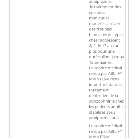
aripiprazole.
 le traitement des
épisodes
maniaques
modérés à sévères
des troubles
bipolaires de type I
chez l'adolescent
âgé de 13 ans ou
plus pour une
durée allant jusquà
12 semaines.
Le service médical
rendu par ABILIFY
MAINTENA reste
important dans le
traitement
dentretien de la
schizophrénie chez
les patients adultes
stabilisés sous
aripiprazole oral.
Le service médical
rendu par ABILIFY
MAINTENA