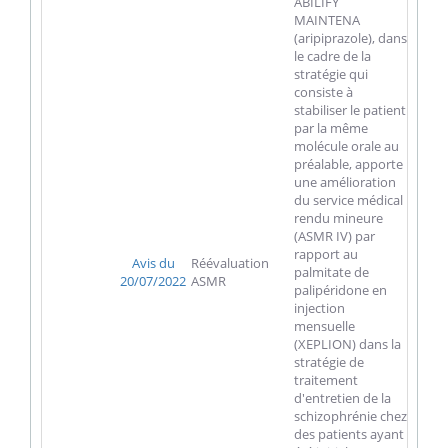
ABILIFY
MAINTENA
(aripiprazole), dans
le cadre de la
stratégie qui
consiste à
stabiliser le patient
par la même
molécule orale au
préalable, apporte
une amélioration
du service médical
rendu mineure
(ASMR IV) par
rapport au
Avis du
Réévaluation
palmitate de
20/07/2022
ASMR
palipéridone en
injection
mensuelle
(XEPLION) dans la
stratégie de
traitement
d'entretien de la
schizophrénie chez
des patients ayant