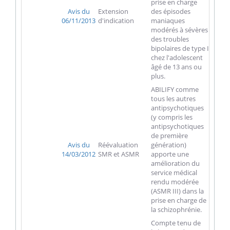
prise en charge
Avis du
Extension
des épisodes
06/11/2013
d'indication
maniaques
modérés à sévères
des troubles
bipolaires de type I
chez l'adolescent
âgé de 13 ans ou
plus.
ABILIFY comme
tous les autres
antipsychotiques
(y compris les
antipsychotiques
de première
Avis du
Réévaluation
génération)
14/03/2012
SMR et ASMR
apporte une
amélioration du
service médical
rendu modérée
(ASMR III) dans la
prise en charge de
la schizophrénie.
Compte tenu de