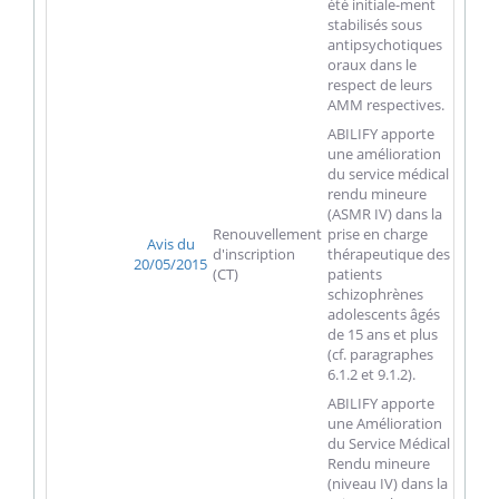
été initiale-ment
stabilisés sous
antipsychotiques
oraux dans le
respect de leurs
AMM respectives.
ABILIFY apporte
une amélioration
du service médical
rendu mineure
(ASMR IV) dans la
Renouvellement
prise en charge
Avis du
d'inscription
thérapeutique des
20/05/2015
(CT)
patients
schizophrènes
adolescents âgés
de 15 ans et plus
(cf. paragraphes
6.1.2 et 9.1.2).
ABILIFY apporte
une Amélioration
du Service Médical
Rendu mineure
(niveau IV) dans la