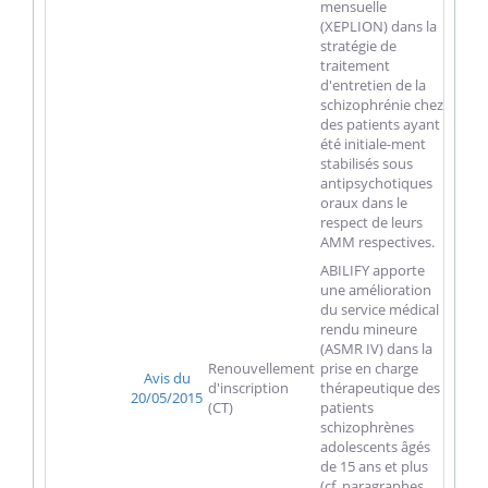
mensuelle
(XEPLION) dans la
stratégie de
traitement
d'entretien de la
schizophrénie chez
des patients ayant
été initiale-ment
stabilisés sous
antipsychotiques
oraux dans le
respect de leurs
AMM respectives.
ABILIFY apporte
une amélioration
du service médical
rendu mineure
(ASMR IV) dans la
Renouvellement
prise en charge
Avis du
d'inscription
thérapeutique des
20/05/2015
(CT)
patients
schizophrènes
adolescents âgés
de 15 ans et plus
(cf. paragraphes