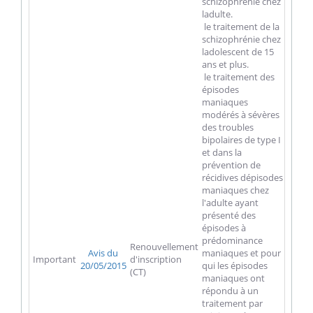
schizophrénie chez
ladulte.
 le traitement de la
schizophrénie chez
ladolescent de 15
ans et plus.
 le traitement des
épisodes
maniaques
modérés à sévères
des troubles
bipolaires de type I
et dans la
prévention de
récidives dépisodes
maniaques chez
l'adulte ayant
présenté des
épisodes à
prédominance
Renouvellement
Avis du
maniaques et pour
Important
d'inscription
20/05/2015
qui les épisodes
(CT)
maniaques ont
répondu à un
traitement par