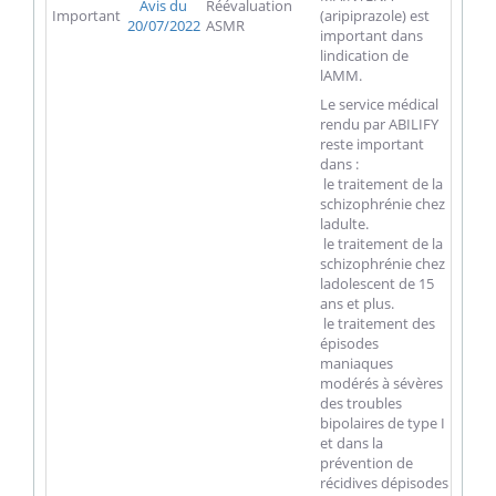
Avis du
Réévaluation
Important
(aripiprazole) est
20/07/2022
ASMR
important dans
lindication de
lAMM.
Le service médical
rendu par ABILIFY
reste important
dans :
 le traitement de la
schizophrénie chez
ladulte.
 le traitement de la
schizophrénie chez
ladolescent de 15
ans et plus.
 le traitement des
épisodes
maniaques
modérés à sévères
des troubles
bipolaires de type I
et dans la
prévention de
récidives dépisodes