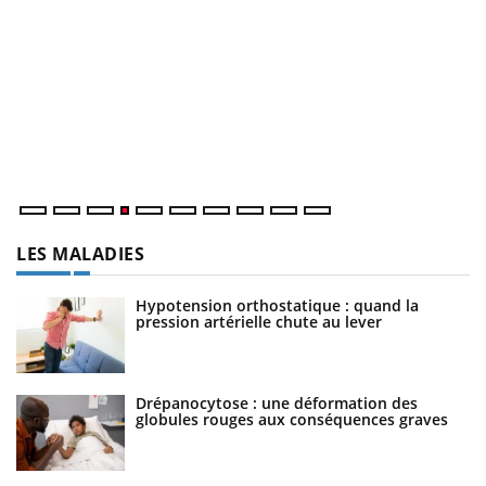
D
Yo
L
at
dé
LES MALADIES
Hypotension orthostatique : quand la
pression artérielle chute au lever
Drépanocytose : une déformation des
globules rouges aux conséquences graves