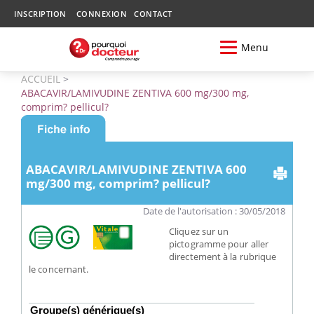
INSCRIPTION
CONNEXION
CONTACT
Menu
ACCUEIL
>
ABACAVIR/LAMIVUDINE ZENTIVA 600 mg/300 mg,
comprim? pellicul?
ABACAVIR/LAMIVUDINE ZENTIVA 600
mg/300 mg, comprim? pellicul?
Date de l'autorisation : 30/05/2018
Cliquez sur un
pictogramme pour aller
directement à la rubrique
le concernant.
Groupe(s) générique(s)