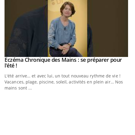
Eczéma Chronique des Mains : se préparer pour
Youtube
Youtube
l’été !
e
L'été arrive… et avec lui, un tout nouveau rythme de vie !
Vacances, plage, piscine, soleil, activités en plein air… Nos
mains sont ...
D
Yo
L
at