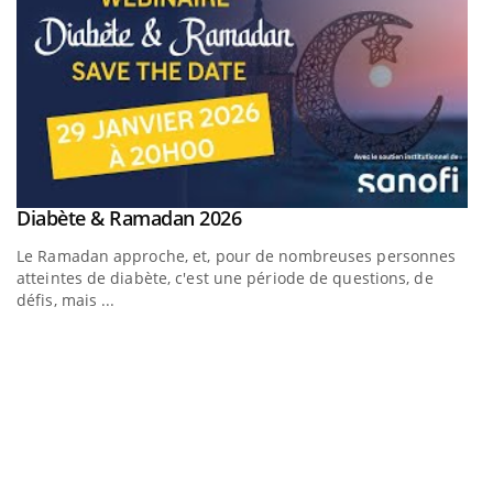
Youtube
Diabète & Ramadan 2026
Youtube
Le Ramadan approche, et, pour de nombreuses personnes
atteintes de diabète, c'est une période de questions, de
défis, mais ...
U
Yo
m
Un