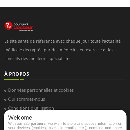
Le site santé de référence avec chaque jour toute l'actualité
médicale decryptée par des médecins en exercice et les
conseils des meilleurs spécialistes.
À PROPOS
Données personnelles et cookies
Qui sommes-nous
Conditions d'utilisation
Plan du site
Welcome
With our 225
partners
, we wish to store and access information on
Mentions Légales
your devices (cookies, pixels in emails, etc.), combine and share