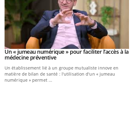
Un « jumeau numérique » pour faciliter l’accès à la
Youtube
Youtube
médecine préventive
Un établissement lié à un groupe mutualiste innove en
matière de bilan de santé : l'utilisation d'un « jumeau
numérique » permet ...
C
Yo
Co
cu
un