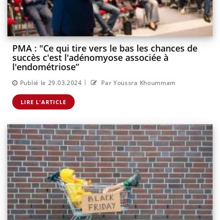
PMA : "Ce qui tire vers le bas les chances de
succès c'est l'adénomyose associée à
l'endométriose”
|
Publié le 29.03.2024
Par Youssra Khoummam
LIRE L'ARTICLE