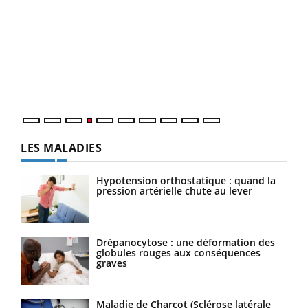
Dia
You
Le 
pers
ques
LES MALADIES
Hypotension orthostatique : quand la
pression artérielle chute au lever
Drépanocytose : une déformation des
globules rouges aux conséquences
graves
Maladie de Charcot (Sclérose latérale