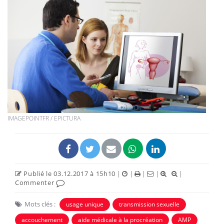
IMAGEPOINTFR / EPICTURA
Publié le 03.12.2017 à 15h10
|
|
|
|
|
Commenter
Mots clés :
usage unique
transmission sexuelle
accouchement
aide médicale à la procréation
AMP