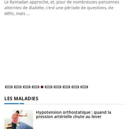
Le Ramadan approche, et, pour de nombreuses personnes
atteintes de diabète, c'est une période de questions, de
défis, mais ...
U
Yo
m
Un
ma
nu
LES MALADIES
Hypotension orthostatique : quand la
pression artérielle chute au lever