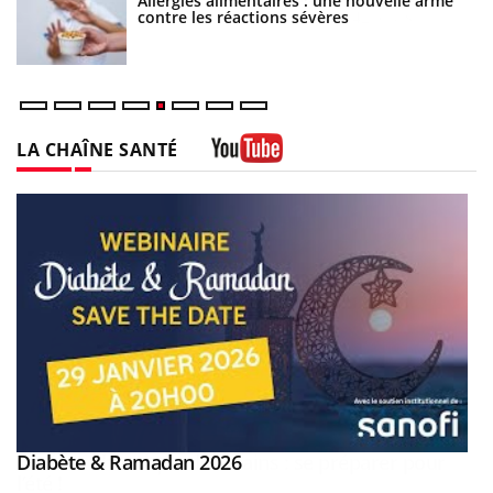
Allergies alimentaires : une nouvelle arme
contre les réactions sévères
LA CHAÎNE SANTÉ
Youtube
Youtube
Diabète & Ramadan 2026
Youtube