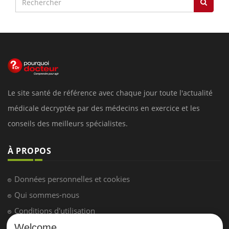
Le site santé de référence avec chaque jour toute l'actualité
médicale decryptée par des médecins en exercice et les
conseils des meilleurs spécialistes.
À PROPOS
Données personnelles et cookies
Qui sommes-nous
Conditions d'utilisation
Plan du site
Welcome