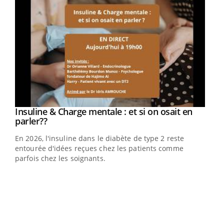
Youtube
Insuline & Charge mentale : et si on osait en
Youtube
Youtube
parler??
En 2026, l'insuline dans le diabète de type 2 reste
entourée d'idées reçues chez les patients comme
parfois chez les soignants.
Ecz
You
pour
L'ét