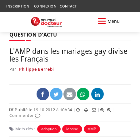
INSCRIPTION
CONNEXION
CONTACT
Menu
QUESTION D'ACTU
L'AMP dans les mariages gay divise
les Français
Par
Philippe Berrebi
Publié le 19.10.2012 à 10h34
|
|
|
|
|
Commenter
Mots clés :
adoption
leptine
AMP