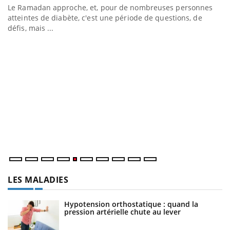
Le Ramadan approche, et, pour de nombreuses personnes
atteintes de diabète, c'est une période de questions, de
défis, mais ...
U
Yo
m
Un
ma
nu
LES MALADIES
Hypotension orthostatique : quand la
pression artérielle chute au lever