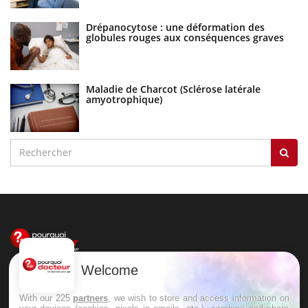
Drépanocytose : une déformation des
globules rouges aux conséquences graves
Maladie de Charcot (Sclérose latérale
amyotrophique)
Welcome
Le site santé de référence avec chaque jour toute l'actualité
médicale decryptée par des médecins en exercice et les
With our 225
partners
, we wish to store and access information on