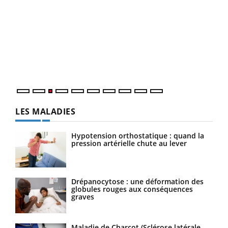
Ecz
You
pour
L'ét
Vaca
Nos 
LES MALADIES
Hypotension orthostatique : quand la
pression artérielle chute au lever
Drépanocytose : une déformation des
globules rouges aux conséquences
graves
Maladie de Charcot (Sclérose latérale