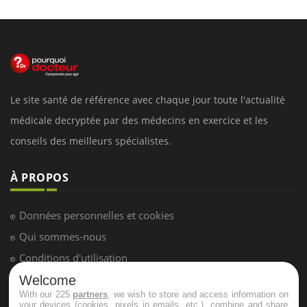
Le site santé de référence avec chaque jour toute l'actualité
médicale decryptée par des médecins en exercice et les
conseils des meilleurs spécialistes.
À PROPOS
Données personnelles et cookies
Qui sommes-nous
Conditions d'utilisation
Plan du site
Welcome
With our 225
partners
, we wish to store and access information on
Mentions Légales
your devices (cookies, pixels in emails, etc.), combine and share