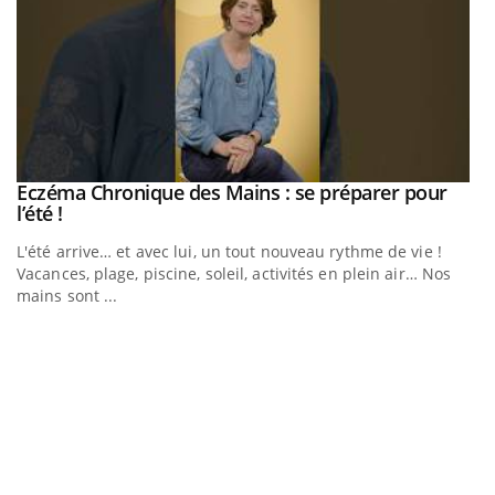
Eczéma Chronique des Mains : se préparer pour
Youtube
Youtube
l’été !
e
L'été arrive… et avec lui, un tout nouveau rythme de vie !
Vacances, plage, piscine, soleil, activités en plein air… Nos
mains sont ...
D
Yo
L
at
dé