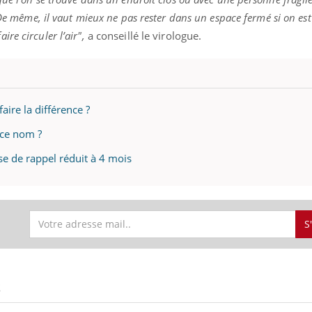
e même, il vaut mieux ne pas rester dans un espace fermé si on est f
re circuler l’air",
a conseillé le virologue.
éma Chronique des Mains : se
Diabète & Ramadan 
tube
Youtube
Youtube
parer pour l’été !
Le Ramadan approche, et,
é arrive… et avec lui, un tout nouveau
nombreuses personnes at
ire la différence ?
me de vie ! Vacances, plage, piscine,
diabète, c'est une périod
il, activités en plein air… Nos mains
défis, mais ...
 ce nom ?
 ...
ose de rappel réduit à 4 mois
S
S