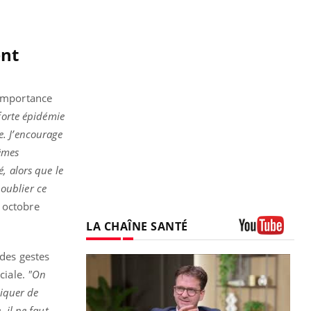
ent
’importance
forte épidémie
e. J’encourage
mêmes
, alors que le
 oublier ce
 octobre
LA CHAÎNE SANTÉ
Youtube
 des gestes
ciale.
"
On
liquer de
 il ne faut