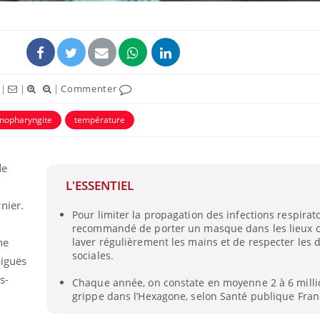
|
|
|
Commenter
inopharyngite
température
de
L'ESSENTIEL
Grossesse et chaleur : ce
Mordue 
nier.
Pour limiter la propagation des infections respiratoi
que dit la science
barracud
secouru
recommandé de porter un masque dans les lieux cl
réflexe 
ne
laver régulièrement les mains et de respecter les d
sociales.
aiguës
Le smartphone nuit-il à
Légionel
s-
l'apprentissage de la
quelle e
Chaque année, on constate en moyenne 2 à 6 milli
lecture ?
contami
grippe dans l’Hexagone, selon Santé publique Fran