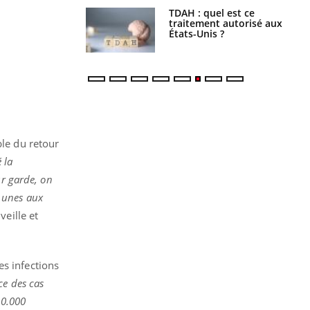
s alimentaires :
TDAH : quel est ce
velle arme contre
traitement autorisé aux
tions sévères
États-Unis ?
ble du retour
 la
ur garde, on
s unes aux
eille et
es infections
ce des cas
00.000