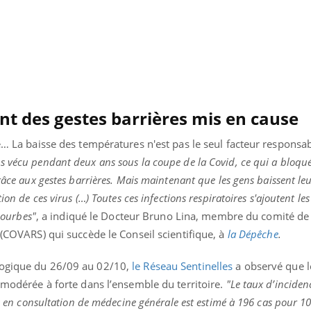
Mordue par une tique en
Allergie
vacances, elle reste dans
une nou
le coma pendant 42 jours
les réac
nt des gestes barrières mis en cause
se… La baisse des températures n'est pas le seul facteur responsa
 vécu pendant deux ans sous la coupe de la Covid, ce qui a bloqué
râce aux gestes barrières. Mais maintenant que les gens baissent le
ion de ces virus (…) Toutes ces infections respiratoires s'ajoutent le
 courbes"
, a indiqué le Docteur Bruno Lina, membre du comité de v
 (COVARS) qui succède le Conseil scientifique, à
la Dépêche
.
logique du 26/09 au 02/10,
le Réseau Sentinelles
a observé
que l
é modérée à forte dans l’ensemble du territoire.
"Le taux d’inciden
us en consultation de médecine générale est estimé à 196 cas pour 1