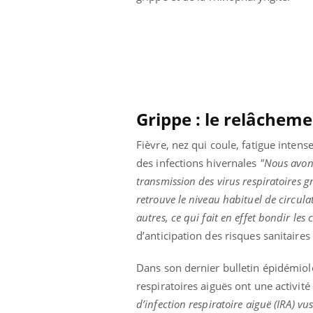
 votre ventre
Pourquoi manger moins
l les premiers
de protéines pourrait
 vos vacances ?
finalement être bénéfique
Grippe : le relâcheme
Fièvre, nez qui coule, fatigue inten
des infections hivernales
"Nous avons
transmission des virus respiratoires g
retrouve le niveau habituel de circulat
autres, ce qui fait en effet bondir les
d’anticipation des risques sanitaires
Dans son dernier bulletin épidémio
respiratoires aiguës ont une activit
d’infection respiratoire aiguë (IRA) v