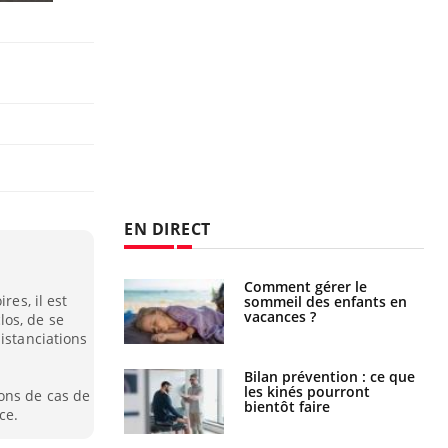
EN DIRECT
par un
Comment gérer le
res, il est
a, une petite fille
sommeil des enfants en
e grâce à un
vacances ?
os, de se
essentiel
istanciations
lose en Suisse :
Bilan prévention : ce que
st l’origine de la
les kinés pourront
ons de cas de
nation ?
bientôt faire
ce.