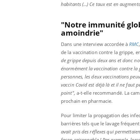
habitants (…) Ce taux est en augment
"Notre immunité glob
amoindrie"
Dans une interview accordée à
RMC
de la vaccination contre la grippe, e
de grippe depuis deux ans et donc no
énormément la vaccination contre la 
personnes, les deux vaccinations peuve
vaccin Covid est déjà là et il ne faut 
point",
a-t-elle recommandé. La camp
prochain en pharmacie.
Pour limiter la propagation des infec
barrières tels que le lavage fréquent
avait pris des réflexes qui permettaie
façon raisonnable ! Par exemple, lorsq