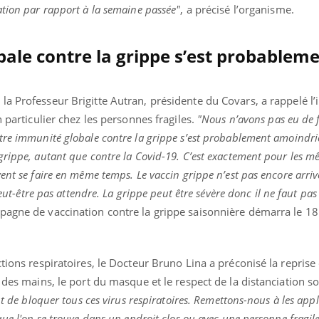
ation par rapport à la semaine passée"
, a précisé l’organisme.
ale contre la grippe s’est probablem
, la Professeur Brigitte Autran, présidente du Covars, a rappelé l
n particulier chez les personnes fragiles.
"Nous n’avons pas eu de 
tre immunité globale contre la grippe s’est probablement amoindri
grippe, autant que contre la Covid-19. C’est exactement pour les 
nt se faire en même temps. Le vaccin grippe n’est pas encore arrivé
peut-être pas attendre. La grippe peut être sévère donc il ne faut pas
agne de vaccination contre la grippe saisonnière démarra le 18
tions respiratoires, le Docteur Bruno Lina a préconisé la reprise
 des mains, le port du masque et le respect de la distanciation so
nt de bloquer tous ces virus respiratoires. Remettons-nous à les app
ue l'on se trouve dans un endroit clos ou avec une personne fragile,