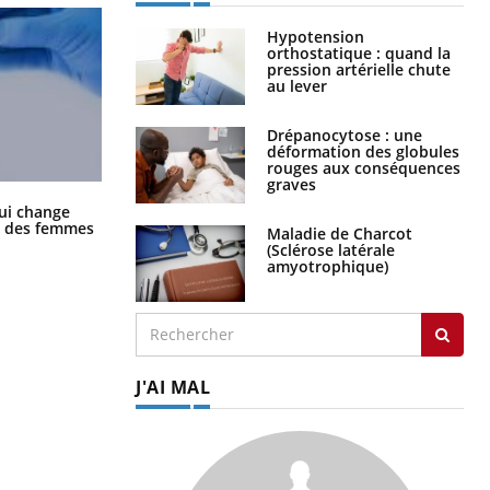
Hypotension
orthostatique : quand la
pression artérielle chute
au lever
Drépanocytose : une
déformation des globules
rouges aux conséquences
graves
La sieste empêche-t-elle de dormir
ui change
la nuit ?
ge des femmes
Maladie de Charcot
(Sclérose latérale
amyotrophique)
J'AI MAL