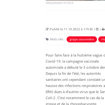
DRAGANA991/ISTOCK
Publié le 11.10.2022 à 11h30
|
|
Mots clés :
grippe saisonnière
rh
Pour faire face à la huitième vague 
Covid-19, la campagne vaccinale
e empêche-t-elle
Fortes chaleurs :
automnale a débuté le 3 octobre der
 la nuit ?
pourquoi le risque de
Depuis la fin de l’été, les autorités
noyade grimpe-t-il ?
sanitaires ont cependant constaté u
hausse des infections respiratoires 
 fin du comprimé
Le Viagra pourrait-il
(IRA) dues à d’autres virus que le Sar
jours se profile-t-
freiner la propagation du
n ?
cancer ?
CoV-2. C’est notamment le cas de la
grippe et de la rhinopharyngite.