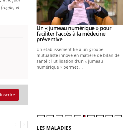
ragile, et
Youtube
2026
Un « jumeau numérique » pour
Youtube
faciliter l’accès à la médecine
 pour de
Youtube
préventive
teintes de
Un établissement lié à un groupe
e de questions, de
mutualiste innove en matière de bilan de
santé : l'utilisation d'un « jumeau
CO
You
numérique » permet ...
Cou
nou
bou
épi
'inscrire
LES MALADIES