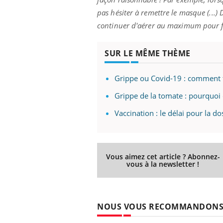
pas hésiter à remettre le masque (...)
D
continuer d'aérer au maximum pour fai
prendre pour
Insuline & Charge mentale : et si on
Ecz
Youtube
You
SUR LE MÊME THÈME
Youtube
osait en parler??
pré
llard mental ou
En 2026, l'insuline dans le diabète de type 2
L'ét
Grippe ou Covid-19 : comment fa
tômes de la
reste entourée d'idées reçues chez les
ryth
les ce qui la rend
patients comme parfois chez les soignants.
sole
Grippe de la tomate : pourquoi
sont
Vaccination : le délai pour la d
Vous aimez cet article ? Abonnez-
vous à la newsletter !
NOUS VOUS RECOMMANDON