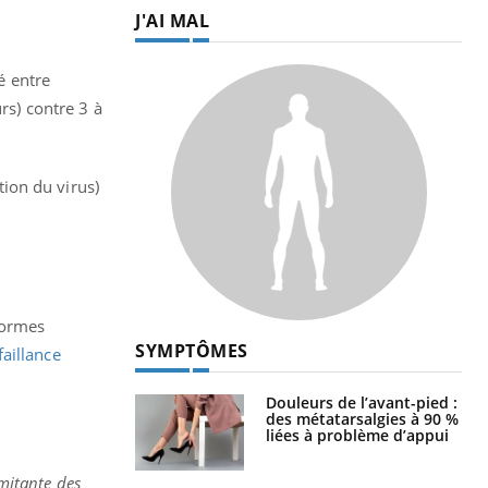
J'AI MAL
é entre
rs) contre 3 à
ion du virus)
formes
SYMPTÔMES
faillance
Douleurs de l’avant-pied :
des métatarsalgies à 90 %
liées à problème d’appui
mitante des