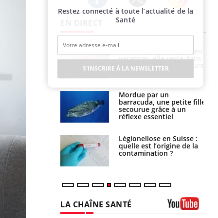
Restez connecté à toute l’actualité de la
Twitter
Facebook
Instagram
Santé
EN DIRECT
Mordue par une tique en
Allergies alimentaires :
vacances, elle reste dans
une nouvelle arme contre
le coma pendant 42 jours
les réactions sévères
S'INSCRIRE À LA NEWSLETTER
Mordue par un
Comment gérer le
barracuda, une petite fille
sommeil des enfants en
secourue grâce à un
vacances ?
réflexe essentiel
Légionellose en Suisse :
Bilan prévention : ce que
quelle est l’origine de la
les kinés pourront
contamination ?
bientôt faire
LA CHAÎNE SANTÉ
Youtube