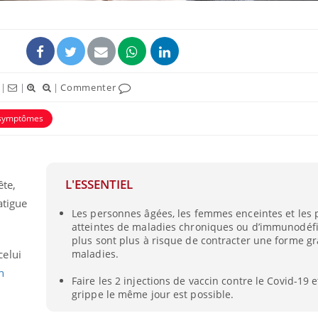
|
|
|
Commenter
symptômes
uline & Charge mentale : et si on
tube
Youtube
it en parler??
026, l'insuline dans le diabète de type 2
L'ESSENTIEL
ête,
e entourée d'idées reçues chez les
ients comme parfois chez les soignants.
atigue
Les personnes âgées, les femmes enceintes et les
atteintes de maladies chroniques ou d’immunodéfi
plus sont plus à risque de contracter une forme g
maladies.
celui
n
Faire les 2 injections de vaccin contre le Covid-19 e
grippe le même jour est possible.