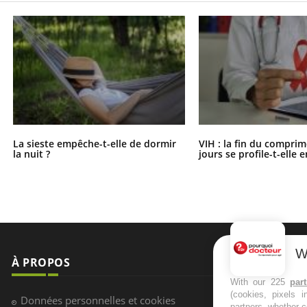
La sieste empêche-t-elle de dormir
VIH : la fin du comprim
la nuit ?
jours se profile-t-elle e
W
À PROPOS
NEWSLETT
With our 225
par
(cookies, pixels 
Recevez toute
Données personnelles et cookies
partners, whether c