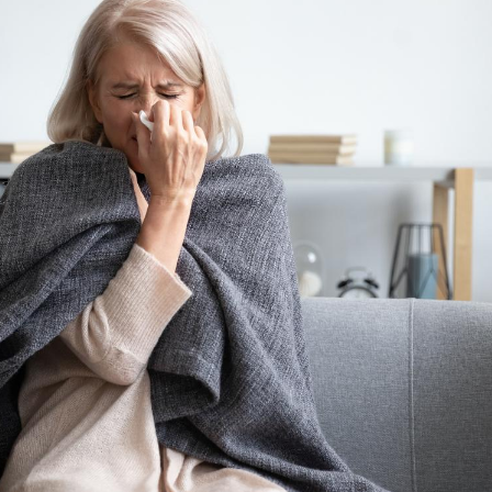
Pourquoi manger moins
de protéines pourrait
finalement être bénéfique
Grossesse et chaleur : ce
que dit la science
Le smartphone nuit-il à
l'apprentissage de la
lecture ?