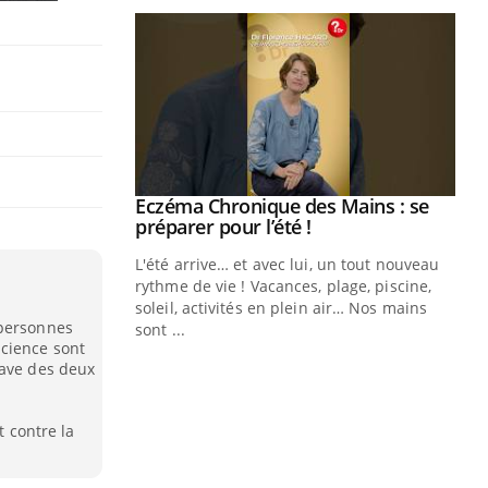
Eczéma Chronique des Mains : se
Youtube
Youtube
préparer pour l’été !
L'été arrive… et avec lui, un tout nouveau
rythme de vie ! Vacances, plage, piscine,
soleil, activités en plein air… Nos mains
 personnes
sont ...
Youtube
Diabète & Ramadan 2026
Un
cience sont
Youtube
You
fac
rave des deux
Le Ramadan approche, et, pour de
pr
nombreuses personnes atteintes de
Un 
t contre la
diabète, c'est une période de questions, de
mut
défis, mais ...
san