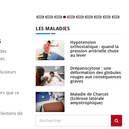
num
LES MALADIES
s
Hypotension
orthostatique : quand la
pression artérielle chute
 des
au lever
es.
Drépanocytose : une
lusieurs
déformation des globules
rouges aux conséquences
graves
ors que ce
Maladie de Charcot
(Sclérose latérale
amyotrophique)
nfections de