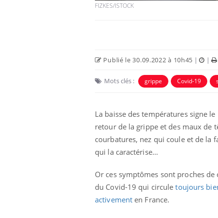
FIZKES/ISTOCK
Publié le 30.09.2022 à 10h45
|
|
Mots clés :
grippe
Covid-19
 Mains :
Carence en fer : comprendre pour
Ins
Youtube
You
Youtube
Youtube
prévenir
osa
La baisse des températures signe le
aciles à aborder...
Fatigue, irritabilité, brouillard mental ou
En 2
retour de la grippe et des maux de t
poser des
même alopécie… Les symptômes de la
rest
'un proche c'est
carence en fer sont multiples ce qui la rend
pat
courbatures, nez qui coule et de la f
...
qui la caractérise…
Or ces symptômes sont proches de 
du Covid-19 qui circule
toujours bie
activement
en France.