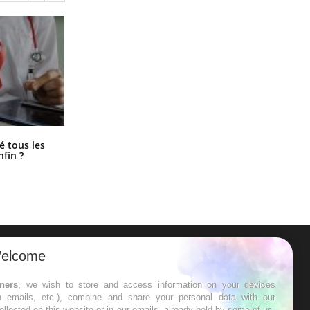
Pourquoi votre ventre gâche-t-il les
é tous les
premiers jours de vos vacances ?
nfin ?
elcome
ER
tners
, we wish to store and access information on your devices
in emails, etc.), combine and share your personal data with our
s les semaines les meilleures
ollected on this website or in our emails, already held by some of us,