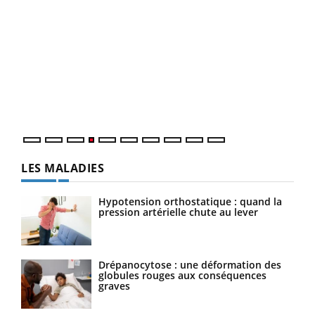
Un 
You
à l
Un é
mati
numé
LES MALADIES
Hypotension orthostatique : quand la
pression artérielle chute au lever
Drépanocytose : une déformation des
globules rouges aux conséquences
graves