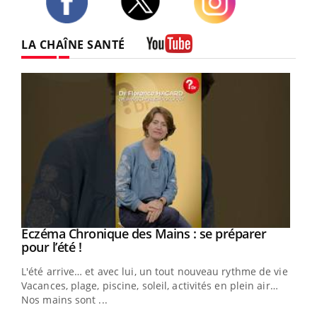
Twitter
Facebook
Instagram
LA CHAÎNE SANTÉ
Youtube
Youtube
Eczéma Chronique des Mains : se préparer
Diabète & Ramadan 2026
Youtube
Youtube
Youtube
pour l’été !
Le Ramadan approche, et, pour de nombreuses
L'été arrive… et avec lui, un tout nouveau rythme de vie !
personnes atteintes de diabète, c'est une période de
Vacances, plage, piscine, soleil, activités en plein air…
questions, de défis, mais ...
Nos mains sont ...