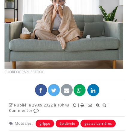
CHOREOGRAPH/ISTOCK
Publié le 29.09.2022 à 10h48
|
|
|
|
|
Commenter
Mots clés :
grippe
épidémie
gestes barrières