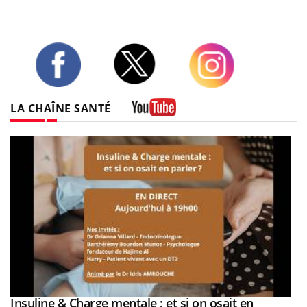
Twitter
Facebook
Instagram
LA CHAÎNE SANTÉ
Youtube
be
Insuline & Charge mentale : et si on osait en
Youtube