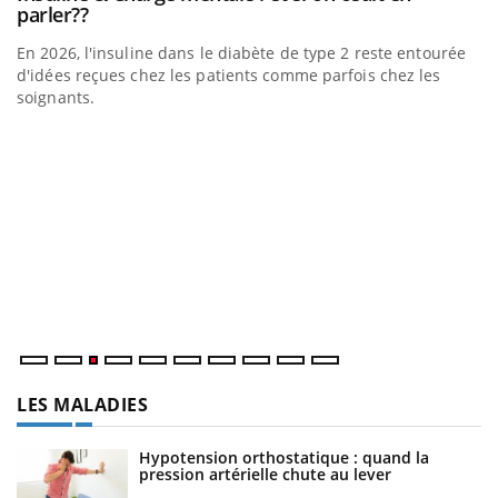
Youtube
parler??
En 2026, l'insuline dans le diabète de type 2 reste entourée
a
d'idées reçues chez les patients comme parfois chez les
soignants.
E
Yo
l’
L'
Va
ma
LES MALADIES
Hypotension orthostatique : quand la
pression artérielle chute au lever