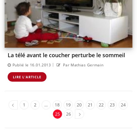
La télé avant le coucher perturbe le sommeil
|
Publié le 16.01.2013
Par Mathias Germain
LIRE L'ARTICLE
1
2
…
18
19
20
21
22
23
24
25
26