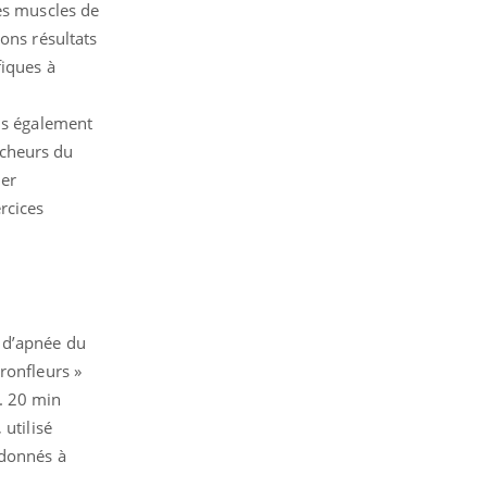
les muscles de
ons résultats
fiques à
ais également
rcheurs du
der
rcices
 d’apnée du
ronfleurs »
. 20 min
utilisé
 donnés à