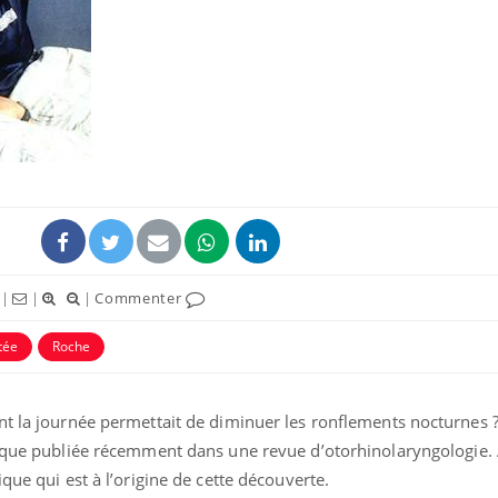
Fortes chaleurs :
Grossess
pourquoi le risque de
que dit 
noyade grimpe-t-il ?
Le Viagra pourrait-il
Le smart
freiner la propagation du
l'appren
cancer ?
lecture 
|
|
|
Commenter
Pourquoi manger moins
Mordue 
de protéines pourrait
vacances
tée
Roche
finalement être bénéfique
le coma
t la journée permettait de diminuer les ronflements nocturnes ?
ique publiée récemment dans une revue d’otorhinolaryngologie. 
que qui est à l’origine de cette découverte.