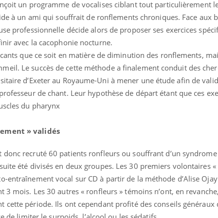
onçoit un programme de vocalises ciblant tout particulièrement 
aide à un ami qui souffrait de ronflements chroniques. Face aux b
use professionnelle décide alors de proposer ses exercices spéci
inir avec la cacophonie nocturne.
incants que ce soit en matière de diminution des ronflements, m
meil. Le succès de cette méthode a finalement conduit des che
sitaire d’Exeter au Royaume-Uni à mener une étude afin de vali
 professeur de chant. Leur hypothèse de départ étant que ces exe
muscles du pharynx
flement » validés
 donc recruté 60 patients ronfleurs ou souffrant d’un syndrome
uite été divisés en deux groupes. Les 30 premiers volontaires « 
-entraînement vocal sur CD à partir de la méthode d’Alise Ojay
t 3 mois. Les 30 autres « ronfleurs » témoins n’ont, en revanche, 
 cette période. Ils ont cependant profité des conseils généraux
e de limiter le surpoids, l’alcool ou les sédatifs.