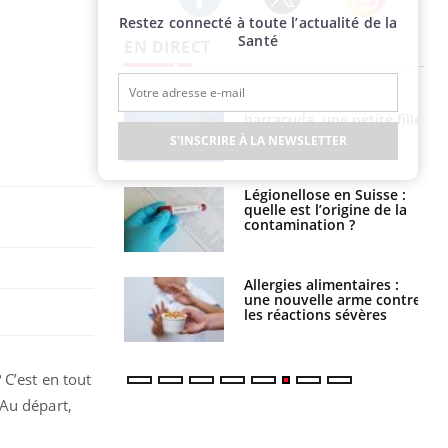
Restez connecté à toute l’actualité de la
Twitter
Facebook
Instagram
Santé
EN DIRECT
e et chaleur : ce
Mordue par un
la science
barracuda, une petite fille
secourue grâce à un
S'INSCRIRE À LA NEWSLETTER
réflexe essentiel
phone nuit-il à
Légionellose en Suisse :
tissage de la
quelle est l’origine de la
?
contamination ?
par une tique en
Allergies alimentaires :
, elle reste dans
une nouvelle arme contre
 pendant 42 jours
les réactions sévères
 C’est en tout
Au départ,