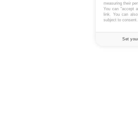
measuring their pe
You can "accept al
link
. You can also 
subject to consent
Set you
À PROPOS
NEWSLETT
Recevez toute
Données personnelles et cookies
infos santé