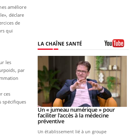
nes améliore
le», déclare
ercices de
urs qui
LA CHAÎNE SANTÉ
Youtube
ur les
urpoids, par
sommation
r ces
s spécifiques
Youtube
2026
Un « jumeau numérique » pour
Youtube
faciliter l’accès à la médecine
 pour de
Youtube
préventive
teintes de
Un établissement lié à un groupe
e de questions, de