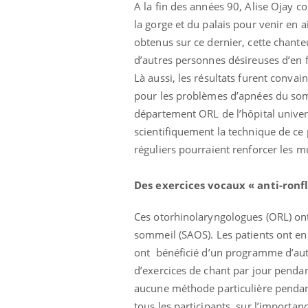
A la fin des années 90, Alise Ojay c
la gorge et du palais pour venir en 
obtenus sur ce dernier, cette chante
d’autres personnes désireuses d’en f
Là aussi, les résultats furent conva
pour les problèmes d’apnées du som
département ORL de l’hôpital univer
scientifiquement la technique de ce
réguliers pourraient renforcer les 
Des exercices vocaux « anti-ron
Ces otorhinolaryngologues (ORL) ont
sommeil (SAOS). Les patients ont ens
ont bénéficié d’un programme d’auto
d’exercices de chant par jour pendan
aucune méthode particulière pendant
tous les participants, sur l’importanc