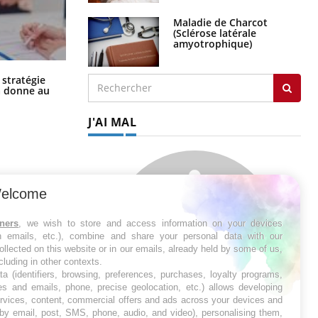
Maladie de Charcot
(Sclérose latérale
amyotrophique)
Chikungunya, dengue, West Nile :
 stratégie
que se passe-t-il dans le sud de la
a donne au
France ?
J'AI MAL
elcome
tners
, we wish to store and access information on your devices
in emails, etc.), combine and share your personal data with our
ollected on this website or in our emails, already held by some of us,
ncluding in other contexts.
ta (identifiers, browsing, preferences, purchases, loyalty programs,
es and emails, phone, precise geolocation, etc.) allows developing
ervices, content, commercial offers and ads across your devices and
 by email, post, SMS, phone, audio, and video), personalising them,