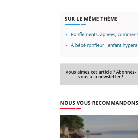
les ce qui la rend
patients comme parfois chez les soignants.
sole
sont
SUR LE MÊME THÈME
Ronflements, apnées, comment g
A bébé ronfleur , enfant hyperac
Vous aimez cet article ? Abonnez-
vous à la newsletter !
NOUS VOUS RECOMMANDON