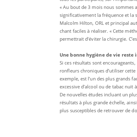
« Au bout de 3 mois nous sommes ar
significativement la fréquence et la
Malcolm Hilton, ORL et principal aut
chant faciles à réaliser. « Cette mé
permettrait d’éviter la chirurgie. C’
Une bonne hygiène de vie reste 
Si ces résultats sont encourageants, 
ronfleurs chroniques d’utiliser cet
exemple, est l’un des plus grands 
excessive d’alcool ou de tabac nuit
De nouvelles études incluant un plu
résultats à plus grande échelle, ain
prendre pour
Insuline & Charge mentale : et si on
Ecz
plus susceptibles de retrouver de d
Youtube
You
Youtube
osait en parler??
pré
llard mental ou
En 2026, l'insuline dans le diabète de type 2
L'ét
tômes de la
reste entourée d'idées reçues chez les
ryth