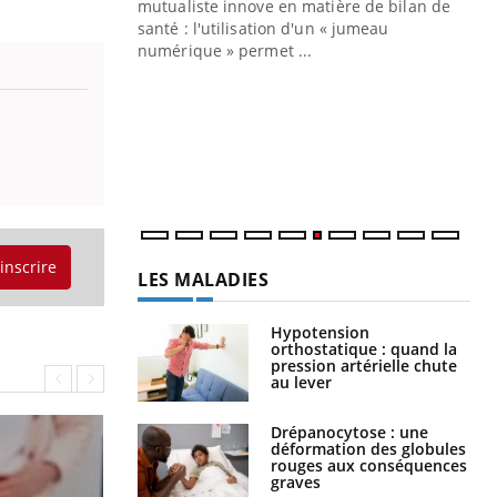
mutualiste innove en matière de bilan de
santé : l'utilisation d'un « jumeau
CO
You
numérique » permet ...
Cou
nou
bou
épi
'inscrire
LES MALADIES
Hypotension
orthostatique : quand la
pression artérielle chute
au lever
Drépanocytose : une
déformation des globules
rouges aux conséquences
graves