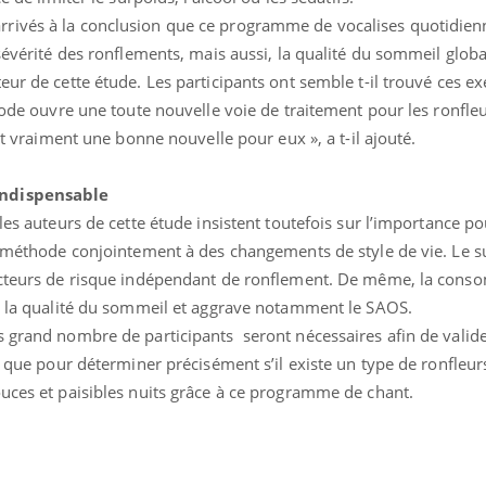
rivés à la conclusion que ce programme de vocalises quotidien
 sévérité des ronflements, mais aussi, la qualité du sommeil globa
eur de cette étude. Les participants ont semble t-il trouvé ces ex
thode ouvre une toute nouvelle voie de traitement pour les ronfle
est vraiment une bonne nouvelle pour eux », a t-il ajouté.
indispensable
les auteurs de cette étude insistent toutefois sur l’importance po
te méthode conjointement à des changements de style de vie. Le s
facteurs de risque indépendant de ronflement. De même, la con
 à la qualité du sommeil et aggrave notamment le SAOS.
s grand nombre de participants seront nécessaires afin de valide
si que pour déterminer précisément s’il existe un type de ronfleur
éma Chronique des Mains : se
Diabète & Ramadan 
ouces et paisibles nuits grâce à ce programme de chant.
tube
Youtube
Youtube
parer pour l’été !
Le Ramadan approche, et,
é arrive… et avec lui, un tout nouveau
nombreuses personnes at
me de vie ! Vacances, plage, piscine,
diabète, c'est une périod