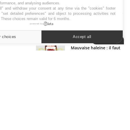
rformance, and analysing audiences.
SYMPTÔMES
l" and withdraw your consent at any time via the "cookies" footer
"set detailed preferences" and object to processing activities not
. These choices remain valid for 6 months.
Douleurs de l’avant-pied :
powered by
des métatarsalgies à 90 %
liées à problème d’appui
r choices
Accept all
Cookies settings
Mauvaise haleine : il faut
améliorer l’hygiène
bucco-dentaire
ER
s les semaines les meilleures