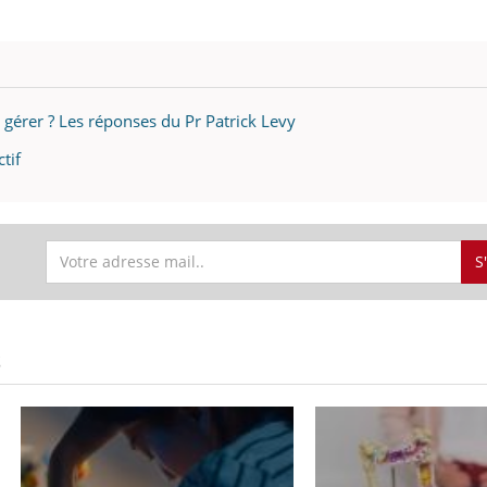
il, activités en plein air… Nos mains
défis, mais ...
 ...
érer ? Les réponses du Pr Patrick Levy
tif
S
S