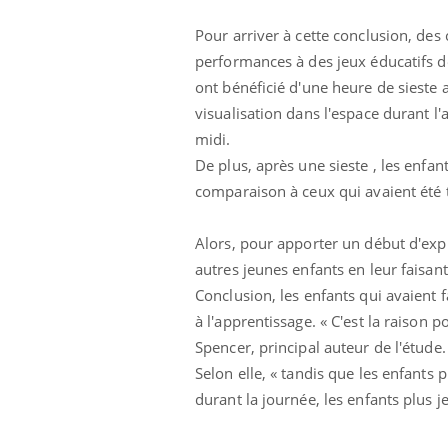
Pour arriver à cette conclusion, des
performances à des jeux éducatifs d
ont bénéficié d'une heure de sieste 
visualisation dans l'espace durant l
midi.
De plus, après une sieste , les enf
Eczéma Chronique des Mains :
Car
Youtube
You
comparaison à ceux qui avaient été t
Youtube
expliquer ma maladie
pré
Alors, pour apporter un début d'expl
Il y a des sujets qui sont faciles à aborder...
Fati
d'autres non ! D'un côté, poser des
mêm
autres jeunes enfants en leur faisant
questions sur la maladie d'un proche c'est
care
Conclusion, les enfants qui avaient f
montrer ...
...
à l'apprentissage. « C'est la raison 
Spencer, principal auteur de l'étude.
Selon elle, « tandis que les enfants
durant la journée, les enfants plus j