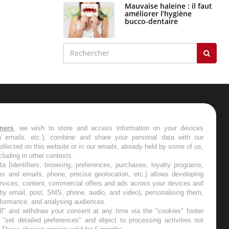
Mauvaise haleine : il faut
améliorer l’hygiène
bucco-dentaire
ER
tners
, we wish to store and access information on your devices
in emails, etc.), combine and share your personal data with our
s les semaines les meilleures
ollected on this website or in our emails, already held by some of us,
ncluding in other contexts.
ta (identifiers, browsing, preferences, purchases, loyalty programs,
es and emails, phone, precise geolocation, etc.) allows developing
ervices, content, commercial offers and ads across your devices and
 by email, post, SMS, phone, audio, and video), personalising them,
RE
rformance, and analysing audiences.
l" and withdraw your consent at any time via the "cookies" footer
"set detailed preferences" and object to processing activities not