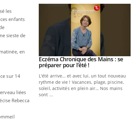
sé les
 ces enfants
 de
ne sieste de
 matinée, en
ale : et si on
Eczéma Chronique des Mains : se
Youtube
ube
Youtube
préparer pour l’été !
nce sur 14
e diabète de type 2
L'été arrive… et avec lui, un tout nouveau
çues chez les
rythme de vie ! Vacances, plage, piscine,
ez les soignants.
soleil, activités en plein air… Nos mains
cerveau liées
sont ...
Di
You
récise Rebecca
Le 
sommeil
nom
dia
défi