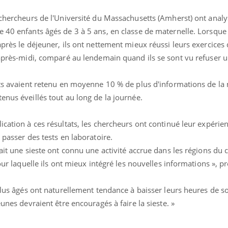
 chercheurs de l'Université du Massachusetts (Amherst) ont analy
e 40 enfants âgés de 3 à 5 ans, en classe de maternelle. Lorsque
après le déjeuner, ils ont nettement mieux réussi leurs exercices
'après-midi, comparé au lendemain quand ils se sont vu refuser u
ants avaient retenu en moyenne 10 % de plus d'informations de la
ence en fer : comprendre pour
Insuline & Charge ment
tube
Youtube
enus éveillés tout au long de la journée.
Youtube
Yout
venir
osait en parler??
ication à ces résultats, les chercheurs ont continué leur expérie
gue, irritabilité, brouillard mental ou
En 2026, l'insuline dans l
e alopécie… Les symptômes de la
reste entourée d'idées re
 passer des tests en laboratoire.
nce en fer sont multiples ce qui la rend
patients comme parfois ch
ait une sieste ont connu une activité accrue dans les régions du 
pour laquelle ils ont mieux intégré les nouvelles informations », p
 plus âgés ont naturellement tendance à baisser leurs heures de 
eunes devraient être encouragés à faire la sieste. »