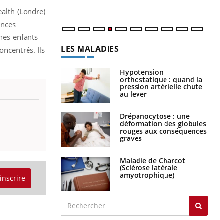
ealth (Londre)
ances
unes enfants
LES MALADIES
oncentrés. Ils
Hypotension
orthostatique : quand la
pression artérielle chute
au lever
Drépanocytose : une
déformation des globules
rouges aux conséquences
graves
Maladie de Charcot
(Sclérose latérale
amyotrophique)
'inscrire