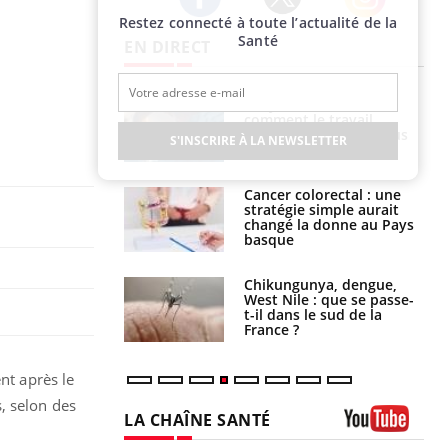
Restez connecté à toute l’actualité de la
Twitter
Facebook
Instagram
Santé
EN DIRECT
é infantile : un
Toujours connectés :
s’interroge sur
comment le travail
x élevé en France
empiète de plus en plus
S'INSCRIRE À LA NEWSLETTER
sur nos soirées
e à risque : ce jus
Cancer colorectal : une
attire l'attention
stratégie simple aurait
rcheurs
changé la donne au Pays
basque
 oublier les
Chikungunya, dengue,
en vacances ?
West Nile : que se passe-
t-il dans le sud de la
France ?
nt après le
, selon des
LA CHAÎNE SANTÉ
Youtube