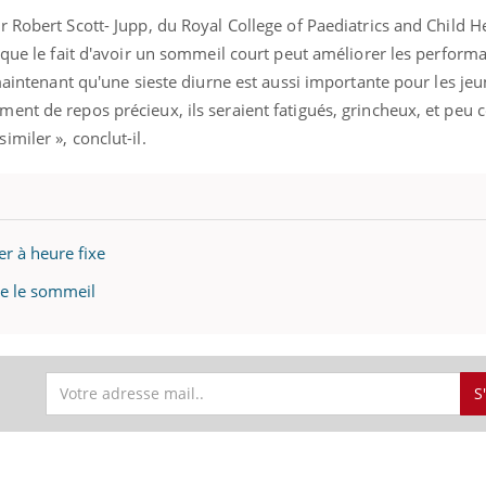
 Robert Scott- Jupp, du Royal College of Paediatrics and Child H
 que le fait d'avoir un sommeil court peut améliorer les perform
 maintenant qu'une sieste diurne est aussi importante pour les je
nt de repos précieux, ils seraient fatigués, grincheux, et peu c
miler », conclut-il.
er à heure fixe
be le sommeil
S