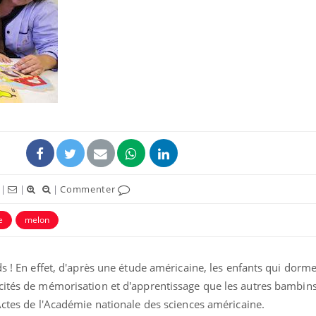
Syndrome métabolique :
Mortalit
quels sont les meilleurs
rapport 
exercices physiques ?
son tau
Comment éviter une otite
Grossess
pendant les vacances ?
naturel 
des che
|
|
|
Commenter
Hantavirus : un cas
Comment
détecté chez un touriste
écrans 
e
melon
en France
ds ! En effet, d'après une étude américaine, les enfants qui dorme
cités de mémorisation et d'apprentissage que les autres bambins
Actes de l'Académie nationale des sciences américaine.