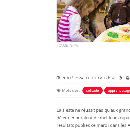
Les troubles du sommeil
modifient votre cerveau !
POUZET/SIPA
Mon enfant est-il trop
sensible ou simplement
très empathique ?
Publié le 24.09.2013 à 17h32
|
|
Bébés, jeunes enfants :
quelle trousse à
Mots clés :
solitude
apprentissag
pharmacie pour les
vacances ?
La sieste ne réussit pas qu'aux gran
déjeuner auraient de meilleurs capa
résultats publiés ce mardi dans les 