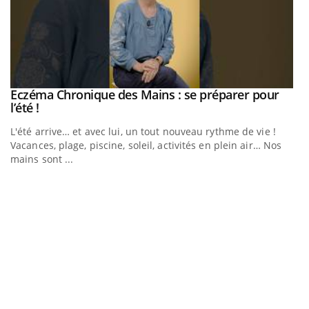
Eczéma Chronique des Mains : se préparer pour
Youtube
Youtube
l’été !
e
L'été arrive… et avec lui, un tout nouveau rythme de vie !
Vacances, plage, piscine, soleil, activités en plein air… Nos
mains sont ...
D
Yo
L
at
dé