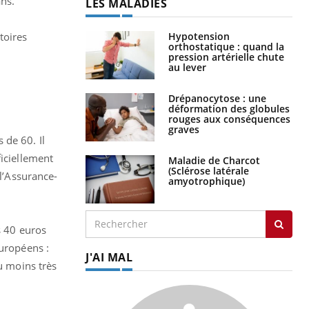
ns.
LES MALADIES
toires
Hypotension
orthostatique : quand la
pression artérielle chute
au lever
Drépanocytose : une
déformation des globules
rouges aux conséquences
graves
 de 60. Il
ficiellement
Maladie de Charcot
(Sclérose latérale
 l’Assurance-
amyotrophique)
s 40 euros
européens :
J'AI MAL
u moins très