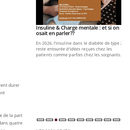
prendre pour
Insuline & Charge mentale : et si on
Youtube
Youtube
osait en parler??
illard mental ou
En 2026, l'insuline dans le diabète de type 2
ptômes de la
reste entourée d'idées reçues chez les
ples ce qui la rend
patients comme parfois chez les soignants.
Ec
You
pré
L'é
vent durer
ryt
ont
sol
sont
 de la part
dans quatre