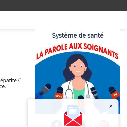
épatite C
nce.
Publicité