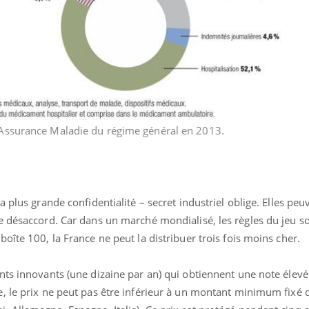
éma Chronique des Mains :
Carence en fer : com
tube
Youtube
Youtube
Youtube
liquer ma maladie
prévenir
 a des sujets qui sont faciles à aborder...
Fatigue, irritabilité, brou
tres non ! D'un côté, poser des
même alopécie… Les sym
Assurance Maladie du régime général en 2013.
tions sur la maladie d'un proche c'est
carence en fer sont multi
rer ...
...
 plus grande confidentialité – secret industriel oblige. Elles peu
e désaccord. Car dans un marché mondialisé, les règles du jeu s
oîte 100, la France ne peut la distribuer trois fois moins cher.
ts innovants (une dizaine par an) qui obtiennent une note élevée
, le prix ne peut pas être inférieur à un montant minimum fixé 