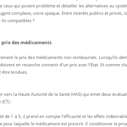
Et si les caries pouvaient
Mon enfa
r ceux qui posent problème et détailler les alternatives au syst
bientôt disparaître sans
sensibl
ugent complexe, voire opaque. Entre intérêts publics et privés, i
plombage ?
très em
-ils compatibles ?
s prix des médicaments
librement le prix des médicaments non remboursés. Lorsqu’ils de
doivent en revanche convenir d’un prix avec l’Etat. Et comme c
t être tendues.
er vers la Haute Autorité de la Santé (HAS) qui émet deux évaluat
(CT) :
é de 1 à 5, il prend en compte l’efficacité et les effets indésirabl
ie pour laquelle le médicament est prescrit. Il conditionne la pri