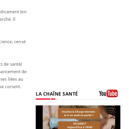
médicament (en
arché. Il
cience, censé
s de santé
)
financement de
ses liées au
se corsent.
LA CHAÎNE SANTÉ
Youtube