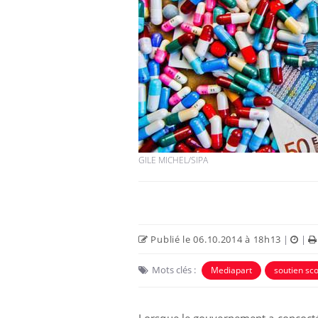
GILE MICHEL/SIPA
Publié le 06.10.2014 à 18h13
|
|
Mots clés :
Mediapart
soutien sco
Lorsque le gouvernement a concocté s