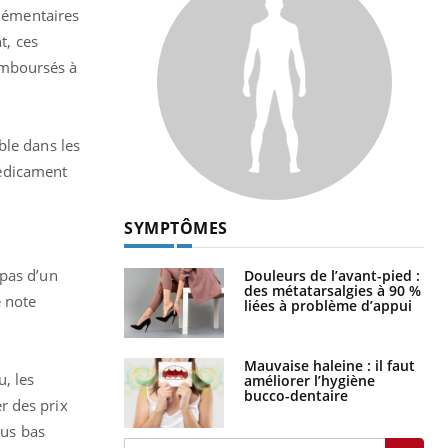
plémentaires
t, ces
emboursés à
ble dans les
 médicament
SYMPTÔMES
 pas d’un
Douleurs de l’avant-pied :
des métatarsalgies à 90 %
e note
liées à problème d’appui
Mauvaise haleine : il faut
u, les
améliorer l’hygiène
bucco-dentaire
r des prix
lus bas