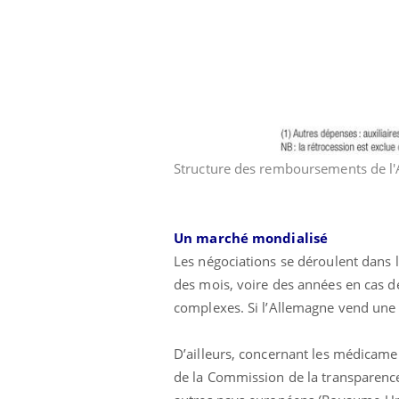
Ecz
You
exp
Il y
d'au
Structure des remboursements de l'
ques
mont
Un marché mondialisé
Les négociations se déroulent dans la
des mois, voire des années en cas d
complexes. Si l’Allemagne vend une b
D’ailleurs, concernant les médicamen
de la Commission de la transparence