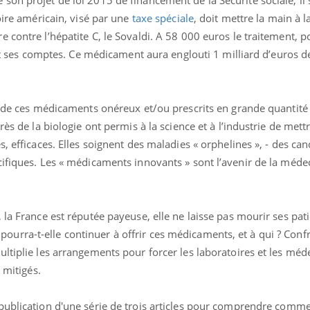
oire américain, visé par une
taxe spéciale
, doit mettre la main à 
 contre l’hépatite C, le Sovaldi. A 58 000 euros le traitement, 
fait ses comptes. Ce médicament aura englouti 1 milliard d’euros 
e de ces médicaments onéreux et/ou prescrits en grande quantité 
rès de la biologie ont permis à la science et à l’industrie de mett
, efficaces. Elles soignent des maladies « orphelines », - des can
ifiques. Les « médicaments innovants » sont l’avenir de la médeci
Les crises d’angoisse
Éclipse 
peuvent-elles survenir
: “Des v
 la France est réputée payeuse, elle ne laisse pas mourir ses pat
sans raison apparente ?
c'est in
la santé
rra-t-elle continuer à offrir ces médicaments, et à qui ? Conf
ltiplie les arrangements pour forcer les laboratoires et les méde
Fatigue en vacances :
Les tro
 mitigés.
normal ou signe d’une
modifien
maladie ?
publication d'une série de trois articles pour comprendre comme