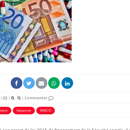
|
|
|
Commenter
laire
héparine
INNCO
on projet de loi 2015 de financement de la Sécurité sociale, il s