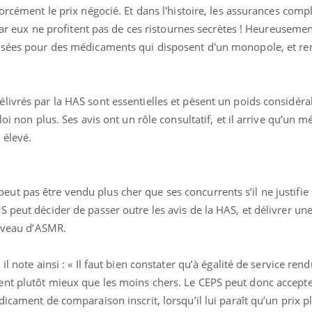
forcément le prix négocié. Et dans l'histoire, les assurances com
 car eux ne profitent pas de ces ristournes secrètes ! Heureusemen
lisées pour des médicaments qui disposent d'un monopole, et r
livrés par la HAS sont essentielles et pèsent un poids considéra
loi non plus. Ses avis ont un rôle consultatif, et il arrive qu’un
 élevé.
t pas être vendu plus cher que ses concurrents s’il ne justifie
 peut décider de passer outre les avis de la HAS, et délivrer un
niveau d’ASMR.
l note ainsi : « Il faut bien constater qu’à égalité de service rend
nt plutôt mieux que les moins chers. Le CEPS peut donc accepte
dicament de comparaison inscrit, lorsqu’il lui paraît qu’un prix p