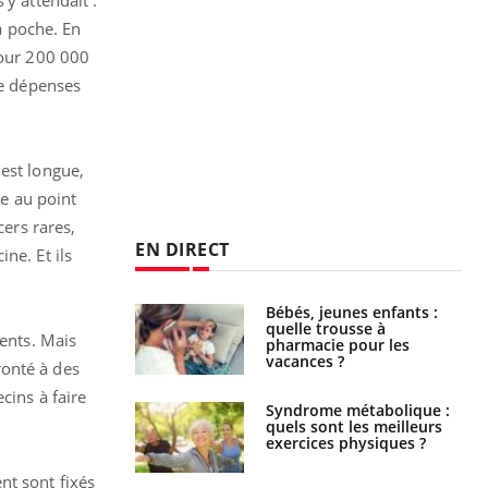
la poche. En
pour 200 000
de dépenses
est longue,
re au point
cers rares,
EN DIRECT
ne. Et ils
solaire du 12 août
Bébés, jeunes enfants :
erres adaptés,
quelle trousse à
ients. Mais
dispensable pour
pharmacie pour les
 des yeux”
vacances ?
ronté à des
cins à faire
ubles du sommeil
Syndrome métabolique :
t votre cerveau !
quels sont les meilleurs
exercices physiques ?
nt sont fixés