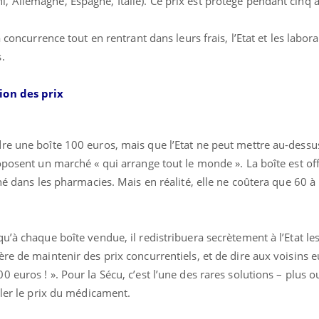
 Allemagne, Espagne, Italie). Ce prix est protégé pendant cinq a
 concurrence tout en rentrant dans leurs frais, l’Etat et les labora
.
ion des prix
e une boîte 100 euros, mais que l’Etat ne peut mettre au-dessus
oposent un marché « qui arrange tout le monde ». La boîte est of
hé dans les pharmacies. Mais en réalité, elle ne coûtera que 60 à
u’à chaque boîte vendue, il redistribuera secrètement à l’Etat le
re de maintenir des prix concurrentiels, et de dire aux voisins 
 euros ! ». Pour la Sécu, c’est l’une des rares solutions – plus o
uler le prix du médicament.