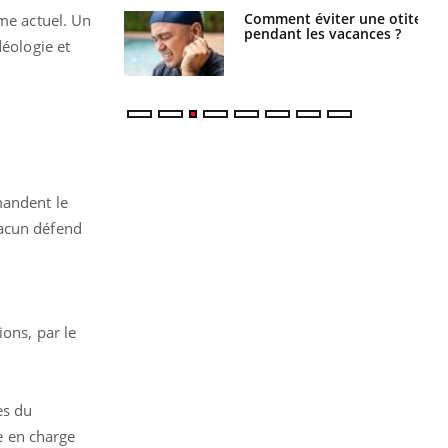
nt est-il trop
Comment éviter une otite
ème actuel. Un
e ou simplement
pendant les vacances ?
déologie et
pathique ?
mandent le
hacun défend
ions, par le
es du
se en charge