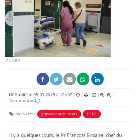
PFG/SIPA
Publié le 05.03.2015 à 12h07
|
|
|
|
|
Commenter
Mots clés :
grincement de dents
H1N1
Il y a quelques jours, le Pr François Bricaire, chef du