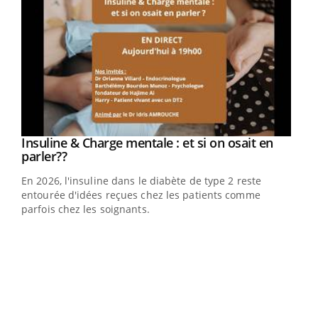
Youtube
Insuline & Charge mentale : et si on osait en
Youtube
Youtube
parler??
En 2026, l'insuline dans le diabète de type 2 reste
entourée d'idées reçues chez les patients comme
parfois chez les soignants.
Ecz
You
pour
L'ét
Vaca