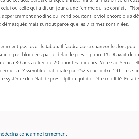
elui ou celle qui a dit un jour à une femme qui se confiait : "Non
ase apparemment anodine qui rend pourtant le viol encore plus dé
s démasqués mais surtout parce que les victimes sont niées.
demment pas lever le tabou. Il faudra aussi changer les lois pour
oient pas bloquées par le délai de prescription. L'UDI avait dép
 délai à 30 ans au lieu de 20 pour les mineurs. Votée au Sénat, el
ernier à l'Assemblée nationale par 252 voix contre 191. Les soci
re système de délai de prescription qui doit être modifié. En atte
Fortes chaleurs :
Grossess
pourquoi le risque de
que dit 
noyade grimpe-t-il ?
Le Viagra pourrait-il
Le smart
freiner la propagation du
l'appren
cancer ?
lecture 
es médecins condamne fermement