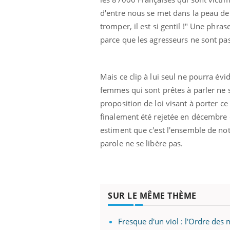
d'entre nous se met dans la peau de c
tromper, il est si gentil !" Une phr
parce que les agresseurs ne sont pa
Mais ce clip à lui seul ne pourra évi
femmes qui sont prêtes à parler ne s
proposition de loi visant à porter ce
finalement été rejetée en décembre d
estiment que c'est l'ensemble de not
parole ne se libère pas.
unya, dengue,
La sieste empêche-t-elle
e : que se passe-
de dormir la nuit ?
 le sud de la
icaments GLP-1
VIH : la fin du comprimé
SUR LE MÊME THÈME
-ils aussi les os
tous les jours se profile-t-
elle enfin ?
Fresque d'un viol : l'Ordre d