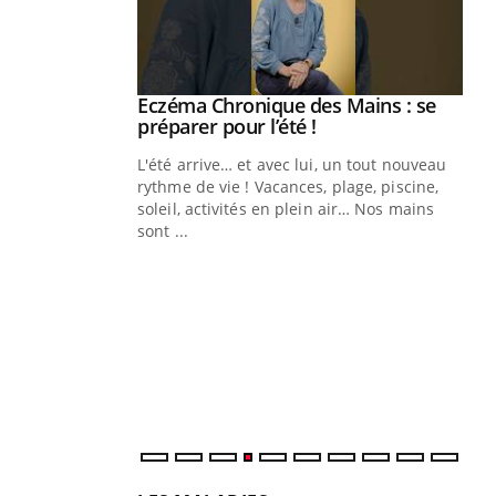
Eczéma Chronique des Mains : se
Youtube
Youtube
préparer pour l’été !
L'été arrive… et avec lui, un tout nouveau
rythme de vie ! Vacances, plage, piscine,
soleil, activités en plein air… Nos mains
sont ...
Youtube
Diabète & Ramadan 2026
Un
Youtube
You
fac
Le Ramadan approche, et, pour de
pr
nombreuses personnes atteintes de
Un 
diabète, c'est une période de questions, de
mut
défis, mais ...
san
num