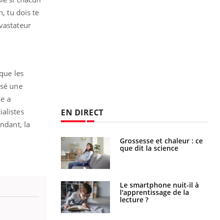
, tu dois te
vastateur
 que les
osé une
le a
alistes
EN DIRECT
ndant, la
e et chaleur : ce
Mordue par un
la science
barracuda, une petite fille
secourue grâce à un
réflexe essentiel
phone nuit-il à
Légionellose en Suisse :
tissage de la
quelle est l’origine de la
?
contamination ?