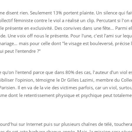
ne disent rien. Seulement 13% portent plainte. Un silence qui fait
llectif féministe contre le viol a réalisé un clip. Percutant si l'on 
i le présente en exclusivité. Des convives dans une fête... Parmi el
e. Une voix off nous le présente. Pour l'une, c'est l'ami sur leq
riage... mais pour celle dont "le visage est bouleversé, précise l
ui peut l'entendre ?"
le qu'on l'entend parce que dans 80% des cas, l'auteur d'un viol e
ibiliser l'opinion, témoigne le Dr Gilles Lazimi, membre du Collec
arisien. Il en va de la vie des victimes parfois, car un viol, surto
isme dont le retentissement physique et psychique peut totaleme
aujourd'hui sur Internet puis sur plusieurs chaînes de télé, touche
es de cet acte barbare chaque année. Mais, la mission sera réuss