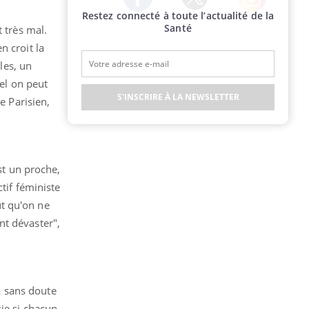
Restez connecté à toute l’actualité de la
Twitter
Facebook
Instagram
Santé
 très mal.
en croit la
les, un
uel on peut
S'INSCRIRE À LA NEWSLETTER
e Parisien,
st un proche,
tif féministe
ut qu'on ne
nt dévaster",
ra sans doute
ie si chacun