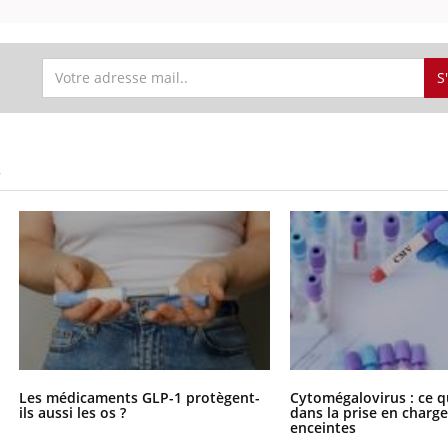
Pourquoi manger moins
Mordue 
de protéines pourrait
vacances
finalement être bénéfique
le coma
S
S
Les médicaments GLP-1 protègent-
Cytomégalovirus : ce q
ils aussi les os ?
dans la prise en char
enceintes