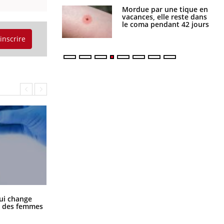
par une tique en
Allergies alimentaires :
, elle reste dans
une nouvelle arme contre
 pendant 42 jours
les réactions sévères
'inscrire
La sieste empêche-t-elle de dormir
ui change
la nuit ?
ge des femmes