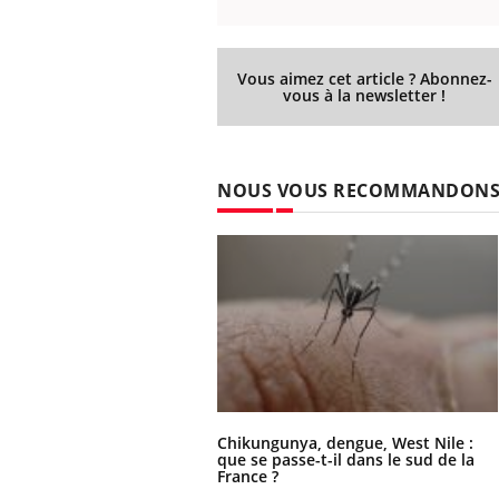
lovirus : ce qui
Pourquoi votre ventre
ans la prise en
gâche-t-il les premiers
des femmes
jours de vos vacances ?
s
Vous aimez cet article ? Abonnez-
vous à la newsletter !
NOUS VOUS RECOMMANDON
Chikungunya, dengue, West Nile :
que se passe-t-il dans le sud de la
France ?