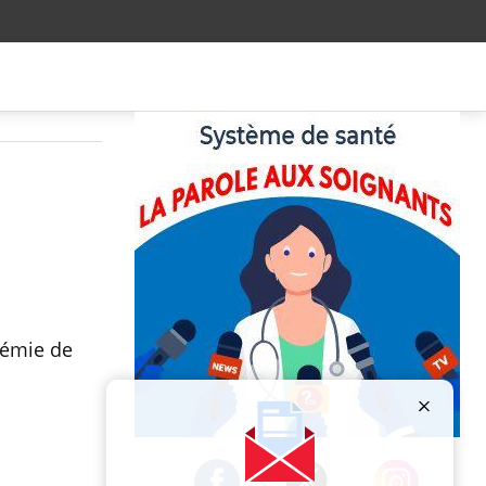
à
idémie de
Publicité