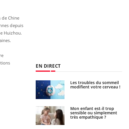
s de Chine
onnes depuis
de Huizhou.
aines.
re
ations
EN DIRECT
Les troubles du sommeil
Syndrome métabolique :
modifient votre cerveau !
quels sont les meilleurs
exercices physiques ?
Mon enfant est-il trop
Comment éviter une otite
sensible ou simplement
pendant les vacances ?
très empathique ?