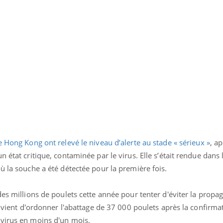
Éclipse solaire du 12 août
: “Des verres adaptés,
c'est indispensable pour
la santé des yeux”
e Hong Kong ont relevé le niveau d’alerte au stade « sérieux »
, a
 état critique, contaminée par le virus. Elle s’était rendue dans l
ù la souche a été détectée pour la première fois.
des millions de poulets cette année pour tenter d'éviter la propag
i, vient d'ordonner l'abattage de 37 000 poulets après la confirma
 virus en moins d'un mois.