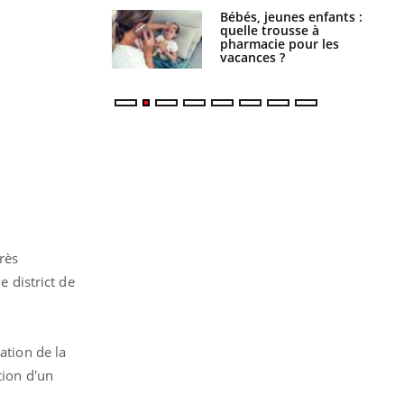
Bébés, jeunes enfants :
Hantavirus : un cas
quelle trousse à
détecté chez un touriste
pharmacie pour les
en France
vacances ?
près
e district de
ation de la
tion d'un