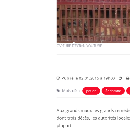
CAPTURE D'ÉCRAN YOUTUBE
Publié le 02.01.2015 à 19h00
|
|
Mots clés :
potion
Soriatane
Aux grands maux les grands remèdes.
dont trois décès, les autorités loca
plupart.