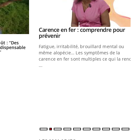
Carence en fer : comprendre pour
Youtube
Youtube
prévenir
Les troubles du sommeil modifient
oût : “Des
votre cerveau !
Fatigue, irritabilité, brouillard mental ou
indispensable
”
même alopécie… Les symptômes de la
carence en fer sont multiples ce qui la rend
...
Insuline & Charge mentale : et si on
Ec
Youtube
You
Youtube
osait en parler??
pré
En 2026, l'insuline dans le diabète de type 2
L'é
reste entourée d'idées reçues chez les
ryt
patients comme parfois chez les soignants.
sol
sont