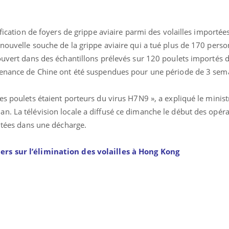
ification de foyers de grippe aviaire parmi des volailles importée
 nouvelle souche de la grippe aviaire qui a tué plus de 170 pers
couvert dans des échantillons prélevés sur 120 poulets importés 
ovenance de Chine ont été suspendues pour une période de 3 sem
es poulets étaient porteurs du virus H7N9 », a expliqué le minist
n. La télévision locale a diffusé ce dimanche le début des opér
aitées dans une décharge.
Fatigue en vacances :
rs sur l’élimination des volailles à Hong Kong
normal ou signe d’une
maladie ?
Et si les caries pouvaient
bientôt disparaître sans
plombage ?