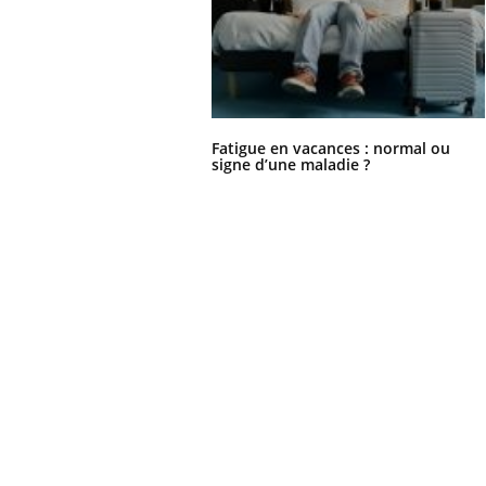
Ecz
You
exp
Fatigue en vacances : normal ou
Il y
signe d’une maladie ?
d'au
ques
mont