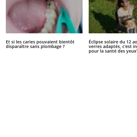
éma Chronique des Mains :
tube
Youtube
liquer ma maladie
Et si les caries pouvaient bientôt
Éclipse solaire du 12 a
 a des sujets qui sont faciles à aborder...
disparaître sans plombage ?
verres adaptés, c'est 
pour la santé des yeux
tres non ! D'un côté, poser des
tions sur la maladie d'un proche c'est
rer ...