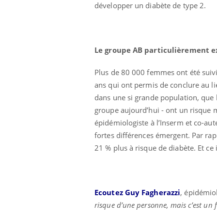
développer un diabète de type 2.
Le groupe AB particulièrement 
Plus de 80 000 femmes ont été suivi
ans qui ont permis de conclure au l
 Mains :
Carence en fer : comprendre pour
Ins
Youtube
You
dans une si grande population, que 
Youtube
Youtube
prévenir
osa
groupe aujourd’hui - ont un risque
aciles à aborder...
Fatigue, irritabilité, brouillard mental ou
En 2
épidémiologiste à l’Inserm et co-aut
poser des
même alopécie… Les symptômes de la
rest
fortes différences émergent. Par ra
'un proche c'est
carence en fer sont multiples ce qui la rend
pat
...
21 % plus à risque de diabète. Et 
Ecoutez Guy Fagherazzi
, épidémio
risque d’une personne, mais c’est un 