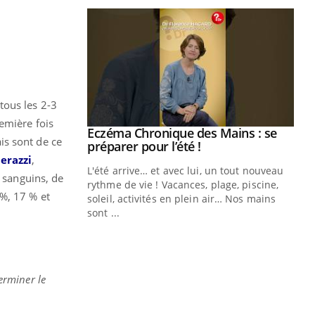
tous les 2-3
emière fois
Eczéma Chronique des Mains : se
Youtube
is sont de ce
Youtube
préparer pour l’été !
erazzi
,
L'été arrive… et avec lui, un tout nouveau
s sanguins, de
rythme de vie ! Vacances, plage, piscine,
 %, 17 % et
soleil, activités en plein air… Nos mains
sont ...
Youtube
Diabète & Ramadan 2026
Un
Youtube
You
fac
pr
Un 
erminer le
mut
san