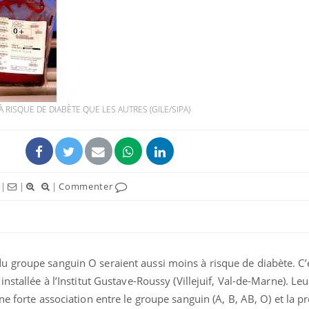
Fortes chaleurs :
pourquoi le risque de
noyade grimpe-t-il ?
RISQUE DE DIABÈTE QUE LES AUTRES (GILE/SIPA)
Le Viagra pourrait-il
freiner la propagation du
cancer ?
|
|
|
Commenter
Pourquoi manger moins
de protéines pourrait
finalement être bénéfique
 groupe sanguin O seraient aussi moins à risque de diabète. C’e
nstallée à l’Institut Gustave-Roussy (Villejuif, Val-de-Marne). Leu
une forte association entre le groupe sanguin (A, B, AB, O) et la p