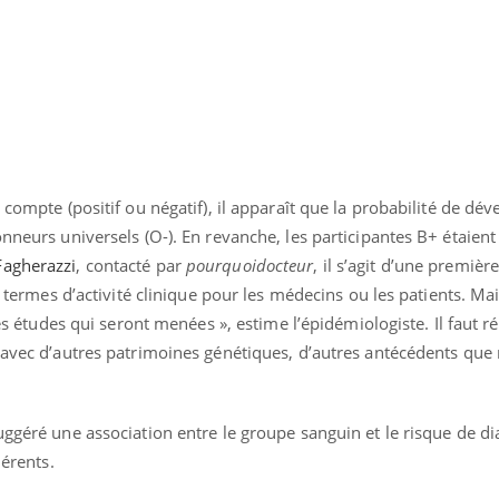
 compte (positif ou négatif), il apparaît que la probabilité de dé
onneurs universels (O-). En revanche, les participantes B+ étaient
agherazzi
, contacté par
pourquoidocteur
, il s’agit d’une premièr
en termes d’activité clinique pour les médecins ou les patients. Ma
res études qui seront menées », estime l’épidémiologiste. Il faut r
 avec d’autres patrimoines génétiques, d’autres antécédents que
uggéré une association entre le groupe sanguin et le risque de di
hérents.