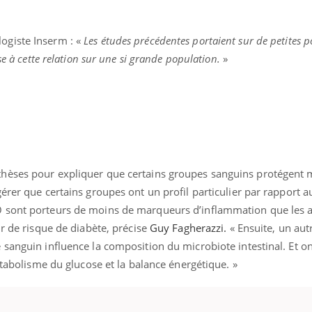
logiste Inserm : «
Les études précédentes portaient sur de petites p
se à cette relation sur une si grande population.
»
hèses pour expliquer que certains groupes sanguins protégent 
érer que certains groupes ont un profil particulier par rapport a
 sont porteurs de moins de marqueurs d’inflammation que les a
ur de risque de diabète, précise
Guy Fagherazzi.
« Ensuite, un aut
sanguin influence la composition du microbiote intestinal. Et on
métabolisme du glucose et la balance énergétique. »