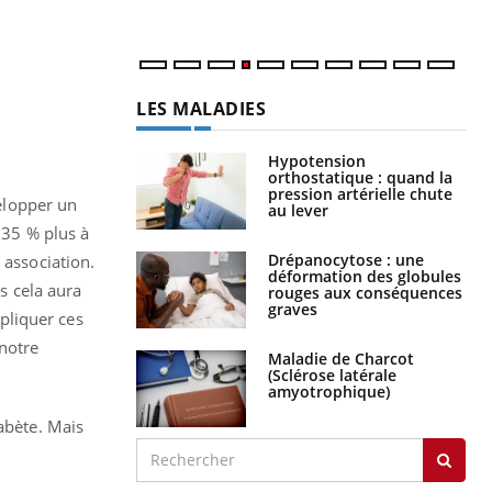
num
LES MALADIES
Hypotension
orthostatique : quand la
pression artérielle chute
velopper un
au lever
 35 % plus à
Drépanocytose : une
e association.
déformation des globules
is cela aura
rouges aux conséquences
graves
épliquer ces
 notre
Maladie de Charcot
(Sclérose latérale
amyotrophique)
abète. Mais