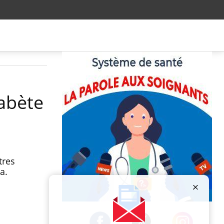
abète
tres
a.
Publicité