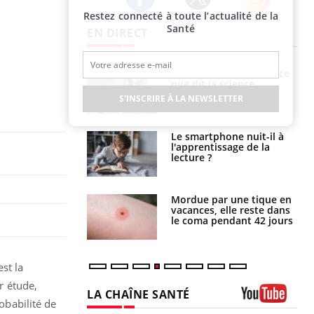
Restez connecté à toute l’actualité de la
Twitter
Facebook
Instagram
Santé
EN DIRECT
Grossesse et chaleur : ce
Mordue par un
que dit la science
barracuda, une petite fille
secourue grâce à un
S'INSCRIRE À LA NEWSLETTER
réflexe essentiel
Le smartphone nuit-il à
Légionellose en Suisse :
l'apprentissage de la
quelle est l’origine de la
lecture ?
contamination ?
Mordue par une tique en
Allergies alimentaires :
vacances, elle reste dans
une nouvelle arme contre
le coma pendant 42 jours
les réactions sévères
st la
r étude,
LA CHAÎNE SANTÉ
robabilité de
Youtube