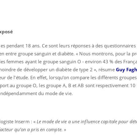
exposé
es pendant 18 ans. Ce sont leurs réponses à des questionnaires 
ien entre groupe sanguin et diabète. « Nous montrons, pour la pr
uline & Charge mentale : et si on
tube
les femmes ayant le groupe sanguin O - environ 43 % des França
Youtube
it en parler??
 moindre de développer un diabète de type 2 », résume
Guy Fagh
026, l'insuline dans le diabète de type 2
eur de l’étude. En effet, lorsqu’on compare les différents groupe
e entourée d'idées reçues chez les
pport au groupe O, les groupe A, B et AB sont respectivement 10
ients comme parfois chez les soignants.
ce indépendamment du mode de vie.
logiste Inserm : «
Le mode de vie a une influence capitale pour dét
facteur qu’on a pris en compte.
»