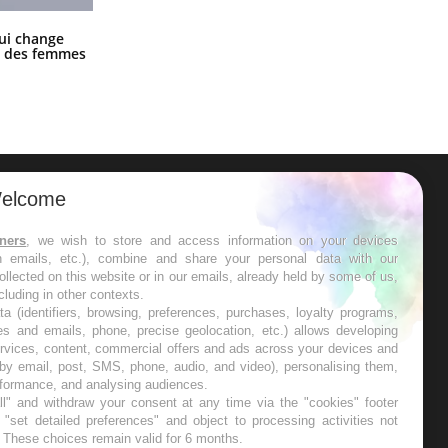
La sieste empêche-t-elle de dormir
ui change
la nuit ?
ge des femmes
elcome
ER
tners
, we wish to store and access information on your devices
in emails, etc.), combine and share your personal data with our
s les semaines les meilleures
ollected on this website or in our emails, already held by some of us,
ncluding in other contexts.
ta (identifiers, browsing, preferences, purchases, loyalty programs,
es and emails, phone, precise geolocation, etc.) allows developing
ervices, content, commercial offers and ads across your devices and
 by email, post, SMS, phone, audio, and video), personalising them,
RE
rformance, and analysing audiences.
l" and withdraw your consent at any time via the "cookies" footer
"set detailed preferences" and object to processing activities not
. These choices remain valid for 6 months.