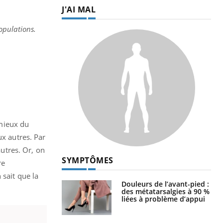
J'AI MAL
opulations.
mieux du
ux autres. Par
utres. Or, on
SYMPTÔMES
re
 sait que la
Douleurs de l’avant-pied :
des métatarsalgies à 90 %
liées à problème d’appui