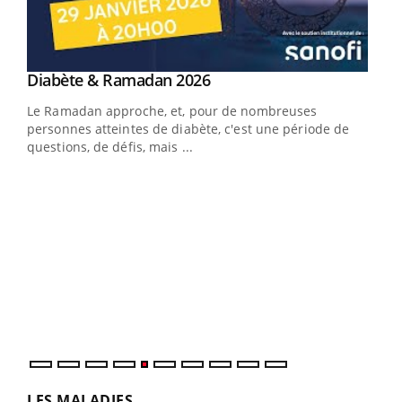
Youtube
Diabète & Ramadan 2026
Youtube
Le Ramadan approche, et, pour de nombreuses
vie !
personnes atteintes de diabète, c'est une période de
…
questions, de défis, mais ...
Un 
You
à l
Un é
mati
numé
LES MALADIES