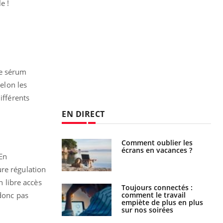
e !
de sérum
selon les
ifférents
EN DIRECT
us : un cas
Comment oublier les
chez un touriste
écrans en vacances ?
En
ce
ure régulation
n libre accès
é infantile : un
Toujours connectés :
s’interroge sur
comment le travail
 donc pas
x élevé en France
empiète de plus en plus
sur nos soirées