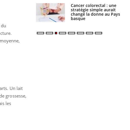
e à risque : ce jus
Cancer colorectal : une
attire l'attention
stratégie simple aurait
rcheurs
changé la donne au Pays
basque
e du
cture.
n moyenne,
rts. Un lait
 de grossesse,
is les