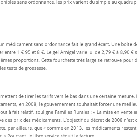
onibles sans ordonnance, les prix varient du simple au quadrupl
d’un médicament sans ordonnance fait le grand écart. Une boîte 
 entre 1 € 95 et 8 €. Le gel Arnigel varie lui de 2,79 € à 8,90 € 
 mêmes proportions. Cette fourchette très large se retrouve pour d
les tests de grossesse.
Bébés, jeunes enfants :
Hantavir
quelle trousse à
détecté 
ttent de tirer les tarifs vers le bas dans une certaine mesure. 
pharmacie pour les
en Fran
vacances ?
icaments, en 2008, le gouvernement souhaitait forcer une meille
ut à fait relatif, souligne Familles Rurales : « La mise en vente e
Syndrome métabolique :
Mortalit
quels sont les meilleurs
rapport 
ive des prix des médicaments. L’objectif du décret de 2008 n’est
exercices physiques ?
son tau
i note, par ailleurs, que « comme en 2013, les médicaments restent
» Pourtant, le libre service réduit la facture.