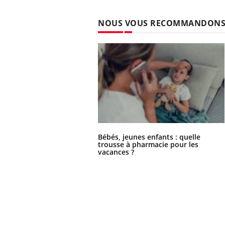
NOUS VOUS RECOMMANDON
Ecz
You
exp
Il y
d'au
ques
mont
Bébés, jeunes enfants : quelle
trousse à pharmacie pour les
vacances ?