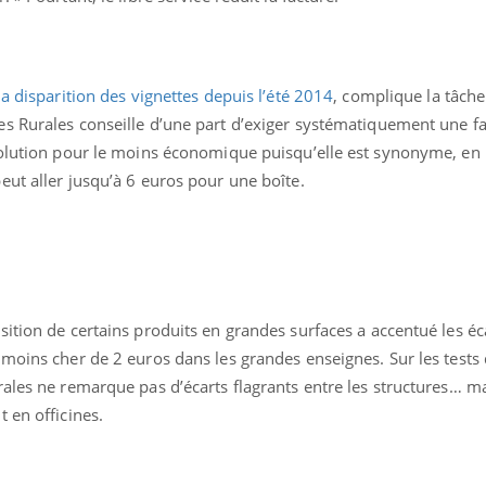
Comment éviter une otite
Grossess
pendant les vacances ?
naturel 
des che
la disparition des vignettes depuis l’été 2014
, complique la tâch
s Rurales conseille d’une part d’exiger systématiquement une fa
 solution pour le moins économique puisqu’elle est synonyme, e
ut aller jusqu’à 6 euros pour une boîte.
ition de certains produits en grandes surfaces a accentué les éca
moins cher de 2 euros dans les grandes enseignes. Sur les tests
ales ne remarque pas d’écarts flagrants entre les structures… ma
 en officines.