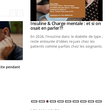
prendre pour
Insuline & Charge mentale : et si on
Youtube
Youtube
osait en parler??
illard mental ou
En 2026, l'insuline dans le diabète de type 2
ptômes de la
reste entourée d'idées reçues chez les
ples ce qui la rend
patients comme parfois chez les soignants.
Ec
You
pré
Hantavirus : un cas détecté chez un
ite pendant
L'é
touriste en France
ryt
sol
sont