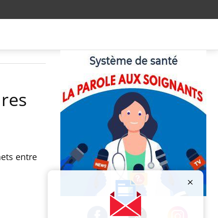
ures
ets entre
Publicité