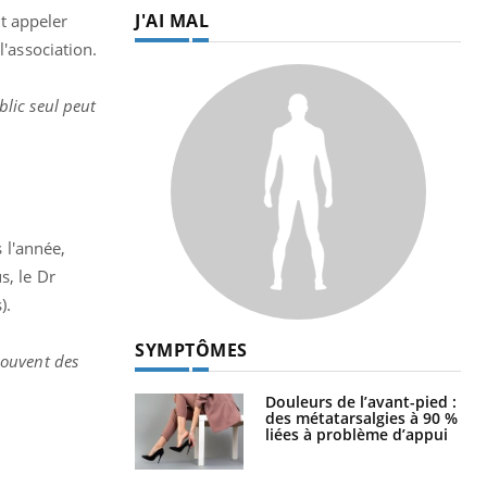
J'AI MAL
t appeler
l'association.
blic seul peut
 l'année,
s, le Dr
s).
SYMPTÔMES
souvent des
Douleurs de l’avant-pied :
des métatarsalgies à 90 %
liées à problème d’appui