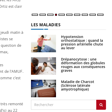
rtiz est clair
LES MALADIES
jeudi matin à
Hypotension
istes se
orthostatique : quand la
pression artérielle chute
e question de
au lever
 max,
Drépanocytose : une
déformation des globules
es
rouges aux conséquences
graves
ent de l'AMUF.
 comme c'est
Maladie de Charcot
(Sclérose latérale
amyotrophique)
i très remonté
d'ici au 22