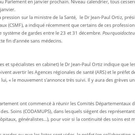
au Parlement en janvier prochain. Niveau calendrier, tous cesser
janvier.
 pression sur la ministre de la Santé, le Dr Jean-Paul Ortiz, prés
raux (CSMF), a indiqué récemment que certains de ces profession
e système de gardes entre le 23 et 31 décembre.
Pourquoidocteu
te fin d'année sans médecins.
ence en fer : comprendre pour
Insuline & Charge ment
tube
Youtube
Youtube
Yout
venir
osait en parler??
es et spécialistes en cabinet) le Dr Jean-Paul Ortiz indique que le
vent avertir les Agences régionales de santé (ARS) et le préfet 
gue, irritabilité, brouillard mental ou
En 2026, l'insuline dans l
e alopécie… Les symptômes de la
reste entourée d'idées re
 lui, « le mouvement s'annonce très suivi. Il y aura des grèves u
nce en fer sont multiples ce qui la rend
patients comme parfois ch
épartement ont commencé à réunir les Comités Départementaux de
des. Soins (CODAMUPS), dans lesquels siègent des représentants
pitaux, généralistes...), pour voir si la continuité des soins est 
des gardes ou que les listes sont vides, le préfet (en collaboration 