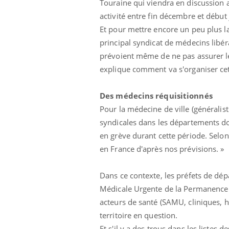
Touraine qui viendra en discussion 
activité entre fin décembre et début 
Et pour mettre encore un peu plus la
principal syndicat de médecins libé
prévoient même de ne pas assurer l
explique comment va s'organiser cet
Des médecins réquisitionnés
Eczéma Chronique des Mains :
Car
Youtube
You
Youtube
expliquer ma maladie
pré
Pour la médecine de ville (généralist
syndicales dans les départements doi
Il y a des sujets qui sont faciles à aborder...
Fati
d'autres non ! D'un côté, poser des
mêm
en grève durant cette période. Selon
questions sur la maladie d'un proche c'est
care
en France d'après nos prévisions. »
montrer ...
...
Dans ce contexte, les préfets de d
Médicale Urgente de la Permanence 
acteurs de santé (SAMU, cliniques, hô
territoire en question.
Et s'il y a des trous dans les listes 