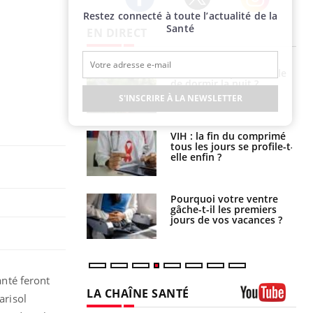
Restez connecté à toute l’actualité de la
Twitter
Facebook
Instagram
Santé
EN DIRECT
unya, dengue,
La sieste empêche-t-elle
e : que se passe-
de dormir la nuit ?
s le sud de la
S'INSCRIRE À LA NEWSLETTER
icaments GLP-1
VIH : la fin du comprimé
t-ils aussi les os
tous les jours se profile-t-
elle enfin ?
alovirus : ce qui
Pourquoi votre ventre
ans la prise en
gâche-t-il les premiers
des femmes
jours de vos vacances ?
es
anté feront
LA CHAÎNE SANTÉ
arisol
Youtube