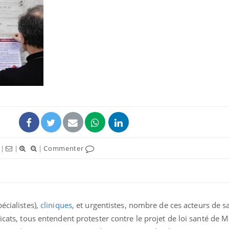
Comment oublier les
Chikung
écrans en vacances ?
West Nil
t-il dan
France ?
Toujours connectés :
Les méd
comment le travail
protègen
empiète de plus en plus
?
sur nos soirées
Cancer colorectal : une
Cytomég
|
|
|
Commenter
stratégie simple aurait
change d
changé la donne au Pays
charge 
basque
enceint
écialistes),
cliniques
, et urgentistes, nombre de ces acteurs de s
icats, tous entendent protester contre le projet de loi santé de M