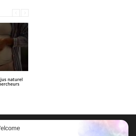
Comment oublier les écrans en
 jus naturel
vacances ?
chercheurs
elcome
ER