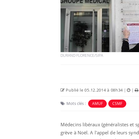
Hantavirus : un cas
détecté chez un touriste
en France
DURAND FLORENCE/SIPA
Mortalité infantile : un
rapport s’interroge sur
son taux élevé en France
Grossesse à risque : ce jus
Publié le 05.12.2014 à 08h34
|
|
naturel attire l'attention
des chercheurs
Mots clés :
AMUF
CSMF
Médecins libéraux (généralistes et sp
grève à Noël. A l'appel de leurs synd