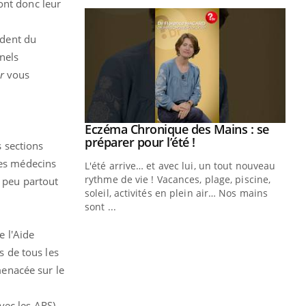
ont donc leur
ident du
nels
r
vous
ale : et si on
Eczéma Chronique des Mains : se
Youtube
ube
Youtube
préparer pour l’été !
s sections
des médecins
e diabète de type 2
L'été arrive… et avec lui, un tout nouveau
çues chez les
rythme de vie ! Vacances, plage, piscine,
n peu partout
ez les soignants.
soleil, activités en plein air… Nos mains
sont ...
Di
You
 l'Aide
Le 
 de tous les
nom
menacée sur le
dia
défi
avec les ARS)