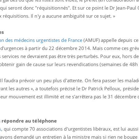
qui seront donc "réquisitionnés". Et sur ce point le Dr Jean-Paul O
réquisitions. Il n'y a aucune ambiguïté sur ce sujet. »
es
on des médecins urgentistes de France
(AMUF) appelle depuis ce 
es d'urgences à partir du 22 décembre 2014. Mais comme ces grév
 services ne devraient pas être très perturbés. Pour eux, hors d
'obtenir gain de cause sur leurs revendications (semaines de 48h
l faudra prévoir un peu plus d'attente. On fera passer les malad
nt les autres », a toutefois précisé le Dr Patrick Pelloux, présid
 leur mouvement est illimité et ne s'arrêtera pas le 31 décembre
 répondre au téléphone
s
, qui compte 70 associations d'urgentistes libéraux, est lui auss
s avons demandé un entretien à la ministre mais si rien ne bouge 