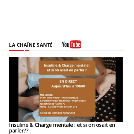
LA CHAÎNE SANTÉ
Youtube
Youtube
Insuline & Charge mentale : et si on osait en
Youtube
Youtube
parler??