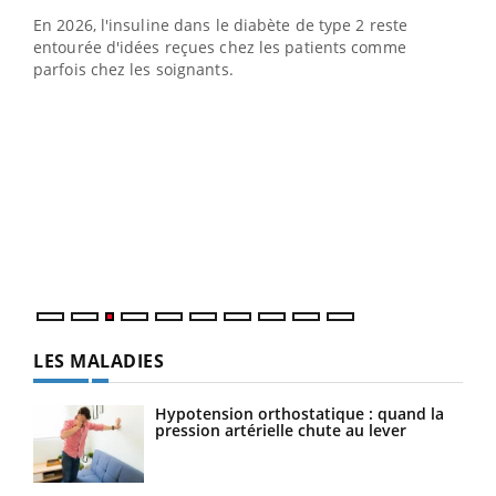
En 2026, l'insuline dans le diabète de type 2 reste
entourée d'idées reçues chez les patients comme
parfois chez les soignants.
Ecz
You
pour
L'ét
Vaca
Nos 
LES MALADIES
Hypotension orthostatique : quand la
pression artérielle chute au lever