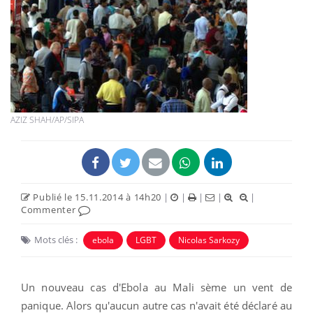
AZIZ SHAH/AP/SIPA
Publié le 15.11.2014 à 14h20
|
|
|
|
|
Commenter
Mots clés :
ebola
LGBT
Nicolas Sarkozy
Un nouveau cas d'Ebola au Mali sème un vent de
panique. Alors qu'aucun autre cas n'avait été déclaré au