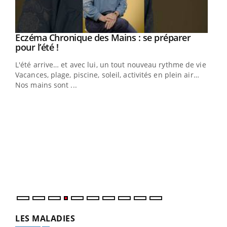
Eczéma Chronique des Mains : se préparer
Youtube
Youtube
pour l’été !
L'été arrive… et avec lui, un tout nouveau rythme de vie !
Vacances, plage, piscine, soleil, activités en plein air…
Nos mains sont ...
Dia
You
Le 
pers
ques
LES MALADIES