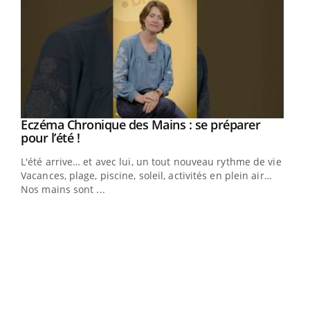
Eczéma Chronique des Mains : se préparer
Youtube
Youtube
pour l’été !
L'été arrive… et avec lui, un tout nouveau rythme de vie !
Vacances, plage, piscine, soleil, activités en plein air…
Nos mains sont ...
Dia
You
Le 
pers
ques