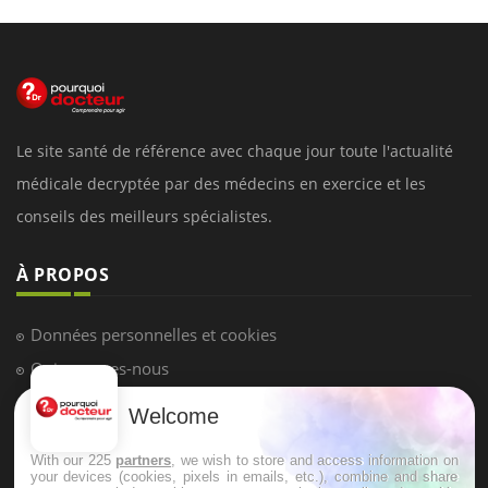
Le site santé de référence avec chaque jour toute l'actualité
médicale decryptée par des médecins en exercice et les
conseils des meilleurs spécialistes.
À PROPOS
Données personnelles et cookies
Qui sommes-nous
Conditions d'utilisation
Welcome
Plan du site
With our 225
partners
, we wish to store and access information on
Mentions Légales
your devices (cookies, pixels in emails, etc.), combine and share