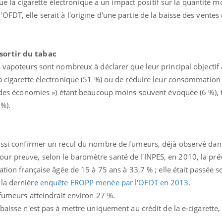
r que la cigarette électronique a un impact positif sur la quantité
FDT, elle serait à l'origine d'une partie de la baisse des ventes
sortir du tabac
s vapoteurs sont nombreux à déclarer que leur principal objectif 
la cigarette électronique (51 %) ou de réduire leur consommation
re des économies ») étant beaucoup moins souvent évoquée (6 %)
 %).
ussi confirmer un recul du nombre de fumeurs, déjà observé dan
r preuve, selon le baromètre santé de l'INPES, en 2010, la pré
ation française âgée de 15 à 75 ans à 33,7 % ; elle était passée s
 la dernière
enquête EROPP menée par l'OFDT en 2013
.
 fumeurs atteindrait environ 27 %.
baisse n'est pas à mettre uniquement au crédit de la e-cigarette, 