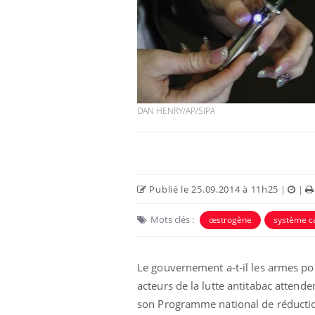
DAN HENRY/AP/SIPA
Publié le 25.09.2014 à 11h25
|
|
Mots clés :
œstrogène
système c
Le gouvernement a-t-il les armes pou
acteurs de la lutte antitabac attende
son Programme national de réducti