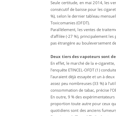
Seule certitude, en mai 2014, les ve
consécutif de baisse pour les cigaret
%), selon le dernier tableau mensuel
Toxicomanies (OFDT).
Parallèlement, les ventes de traitem
d’affilée (-27 %), principalement les 
pas étrangère au bouleversement d
Ecz
You
exp
Deux tiers des vapoteurs sont d
Il y
En effet, le marché de la e-cigarett
d'au
l’enquête ETINCEL-OFDT (1) conduite
ques
l'auraient déjà essayée et un à deux
mont
assez peu nombreuses (33 %) à l'util
consommation de tabac, précise l'O
En outre, 9 % des expérimentateurs 
proportion toute autre pour ceux qui 
quotidiens sont des anciens fumeurs