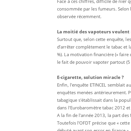
Face à ces chiffres, difficile de nie
consommée par les fumeurs. Selon l'O
observée récemment.
La moitié des vapoteurs veulent 
Surtout que, selon cette enquête, le
d’arrêter complètement le tabac et 
%). La motivation financière (« fai
le fait de pouvoir vapoter partout (5
E-cigarette, solution miracle ?
Enfin, l'enquête ETINCEL semblait a
enquêtes menées antérieurement. Pou
tabagique s'établissait dans la popul
dans l'Eurobaromètre tabac 2012 et
A la fin de l'année 2013, la part des
Toutefois l'OFDT précise que « cette 
débuté avant son essor en France ».