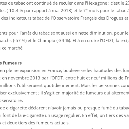
ntes de tabac ont continué de reculer dans l'Hexagone : c’est le 2
e
tes (-10,4 % par rapport à mai 2013) et le 7
mois pour le tabac à
 des indicateurs tabac de l'Observatoire Français des Drogues et
ents pour l’arrêt du tabac sont aussi en nette diminution, pour le
patchs (-57 %) et le Champix (-34 %). Et à en croire l'OFDT, la e-ci
e ce marché.
éma Chronique des Mains :
Carence en fer : com
tube
Youtube
Youtube
Youtube
liquer ma maladie
prévenir
es fumeurs
 a des sujets qui sont faciles à aborder...
Fatigue, irritabilité, brou
e, en pleine expansion en France, bouleverse les habitudes des f
tres non ! D'un côté, poser des
même alopécie… Les sym
 en novembre 2013 par l'OFDT, entre huit et neuf millions de Fr
tions sur la maladie d'un proche c'est
carence en fer sont multi
 millions l'utiliseraient quotidiennement. Mais les personnes co
rer ...
...
iser exclusivement ; il s'agit en majorité de fumeurs qui alternen
bservatoire.
de e-cigarette déclarent n’avoir jamais ou presque fumé du taba
font de la e-cigarette un usage régulier. En effet, un tiers des v
 et deux tiers des fumeurs actuels.