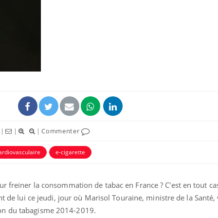
Hantavirus : un cas
Comment
détecté chez un touriste
écrans 
en France
Mortalité infantile : un
Toujour
rapport s’interroge sur
comment
son taux élevé en France
empiète
sur nos 
|
|
|
Commenter
Grossesse à risque : ce jus
Cancer c
naturel attire l'attention
stratégi
ardiovasculaire
e-cigarette
des chercheurs
changé 
basque
r freiner la consommation de tabac en France ? C'est en tout cas
nt de lui ce jeudi, jour où Marisol Touraine, ministre de la Santé,
on du tabagisme 2014-2019.