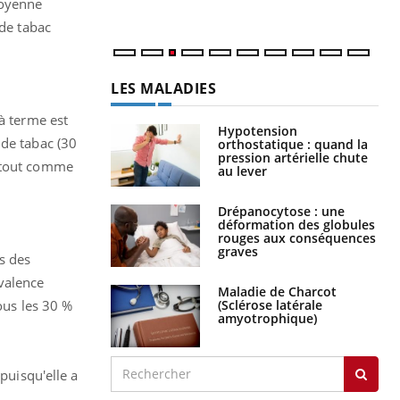
 moyenne
 de tabac
LES MALADIES
à terme est
Hypotension
 de tabac (30
orthostatique : quand la
pression artérielle chute
, tout comme
au lever
Drépanocytose : une
déformation des globules
rouges aux conséquences
graves
s des
valence
Maladie de Charcot
(Sclérose latérale
ous les 30 %
amyotrophique)
puisqu'elle a