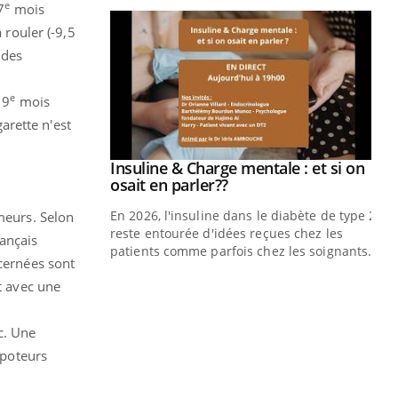
e
7
mois
 rouler (-9,5
 des
e
 9
mois
garette n'est
prendre pour
Insuline & Charge mentale : et si on
Youtube
Youtube
osait en parler??
illard mental ou
En 2026, l'insuline dans le diabète de type 2
umeurs. Selon
ptômes de la
reste entourée d'idées reçues chez les
ançais
ples ce qui la rend
patients comme parfois chez les soignants.
ncernées sont
Ec
You
t avec une
pré
c. Une
L'é
ryt
apoteurs
sol
sont