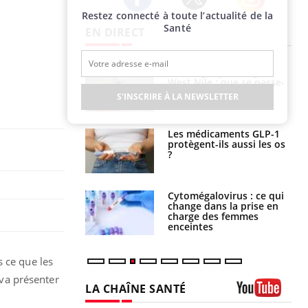
Restez connecté à toute l’actualité de la
Twitter
Facebook
Instagram
Santé
EN DIRECT
 oublier les
Chikungunya, dengue,
en vacances ?
West Nile : que se passe-
t-il dans le sud de la
S'INSCRIRE À LA NEWSLETTER
France ?
s connectés :
Les médicaments GLP-1
 le travail
protègent-ils aussi les os
 de plus en plus
?
soirées
olorectal : une
Cytomégalovirus : ce qui
e simple aurait
change dans la prise en
la donne au Pays
charge des femmes
enceintes
 ce que les
 va présenter
LA CHAÎNE SANTÉ
Youtube