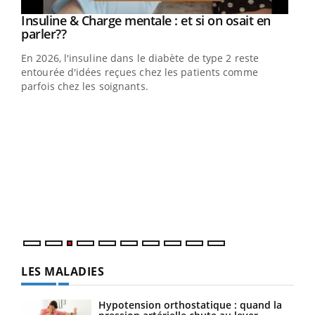
Youtube
Insuline & Charge mentale : et si on osait en
Youtube
Youtube
parler??
En 2026, l'insuline dans le diabète de type 2 reste
entourée d'idées reçues chez les patients comme
parfois chez les soignants.
Ecz
You
pour
L'ét
Vaca
Nos 
LES MALADIES
Hypotension orthostatique : quand la