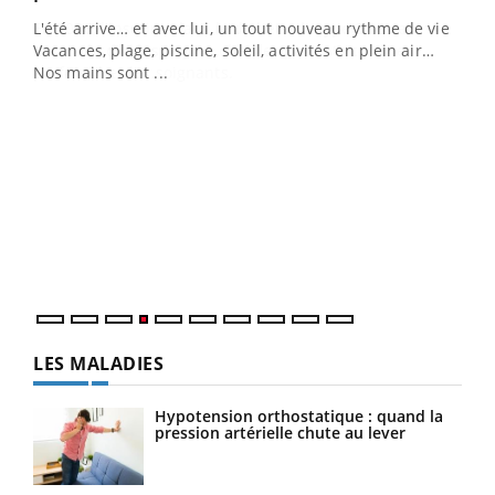
L'été arrive… et avec lui, un tout nouveau rythme de vie !
Vacances, plage, piscine, soleil, activités en plein air…
Nos mains sont ...
Dia
You
Le 
pers
ques
LES MALADIES
Hypotension orthostatique : quand la
pression artérielle chute au lever