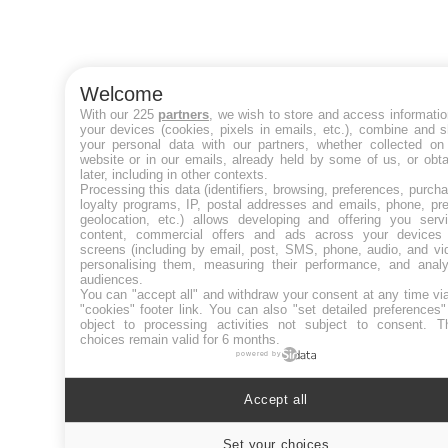
Welcome
With our 225
partners
, we wish to store and access informati
your devices (cookies, pixels in emails, etc.), combine and 
your personal data with our partners, whether collected on 
website or in our emails, already held by some of us, or obt
later, including in other contexts.
Processing this data (identifiers, browsing, preferences, purch
loyalty programs, IP, postal addresses and emails, phone, pr
geolocation, etc.) allows developing and offering you servi
content, commercial offers and ads across your devices
screens (including by email, post, SMS, phone, audio, and vi
personalising them, measuring their performance, and analy
audiences.
You can "accept all" and withdraw your consent at any time vi
"cookies" footer link
. You can also "set detailed preferences
object to processing activities not subject to consent. T
choices remain valid for 6 months.
powered by
Accept all
Set your choices
Cookies sett