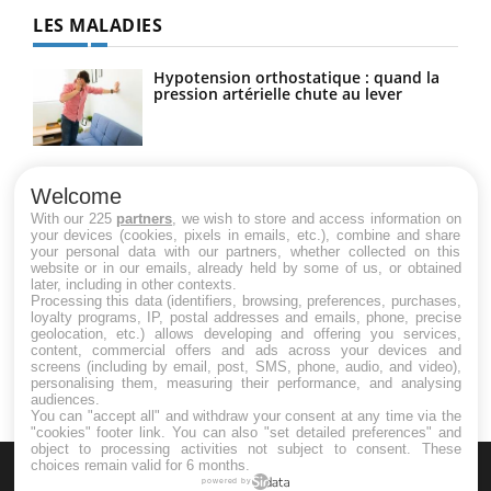
LES MALADIES
Hypotension orthostatique : quand la
pression artérielle chute au lever
Drépanocytose : une déformation des
globules rouges aux conséquences
Welcome
graves
With our 225
partners
, we wish to store and access information on
your devices (cookies, pixels in emails, etc.), combine and share
your personal data with our partners, whether collected on this
website or in our emails, already held by some of us, or obtained
Maladie de Charcot (Sclérose latérale
later, including in other contexts.
amyotrophique)
Processing this data (identifiers, browsing, preferences, purchases,
loyalty programs, IP, postal addresses and emails, phone, precise
geolocation, etc.) allows developing and offering you services,
content, commercial offers and ads across your devices and
screens (including by email, post, SMS, phone, audio, and video),
personalising them, measuring their performance, and analysing
audiences.
You can "accept all" and withdraw your consent at any time via the
"cookies" footer link
. You can also "set detailed preferences" and
object to processing activities not subject to consent. These
choices remain valid for 6 months.
powered by