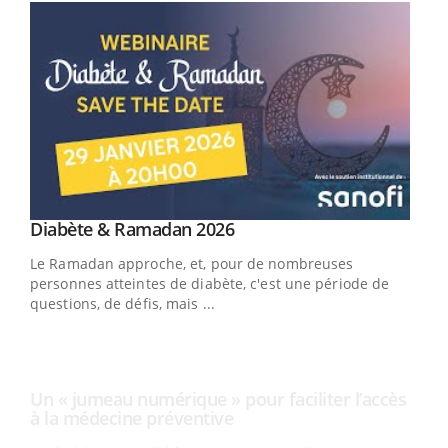
Youtube
Diabète & Ramadan 2026
Un « jumeau numérique » pour faciliter l’accès
Youtube
Youtube
Youtube
à la médecine préventive
Le Ramadan approche, et, pour de nombreuses
Un établissement lié à un groupe mutualiste innove en
personnes atteintes de diabète, c'est une période de
matière de bilan de santé : l'utilisation d'un « jumeau
questions, de défis, mais ...
numérique » permet ...
COU
You
Coup