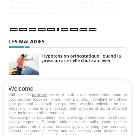
vous
épis
LES MALADIES
Hypotension orthostatique : quand la
pression artérielle chute au lever
Drépanocytose : une déformation des
globules rouges aux conséquences
Welcome
graves
With our 225
partners
, we wish to store and access information on
your devices (cookies, pixels in emails, etc.), combine and share
your personal data with our partners, whether collected on this
website or in our emails, already held by some of us, or obtained
Maladie de Charcot (Sclérose latérale
later, including in other contexts.
amyotrophique)
Processing this data (identifiers, browsing, preferences, purchases,
loyalty programs, IP, postal addresses and emails, phone, precise
geolocation, etc.) allows developing and offering you services,
content, commercial offers and ads across your devices and