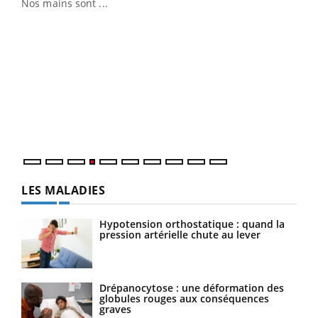
Nos mains sont ...
Dia
You
Le 
pers
ques
LES MALADIES
Hypotension orthostatique : quand la
pression artérielle chute au lever
Drépanocytose : une déformation des
globules rouges aux conséquences
graves