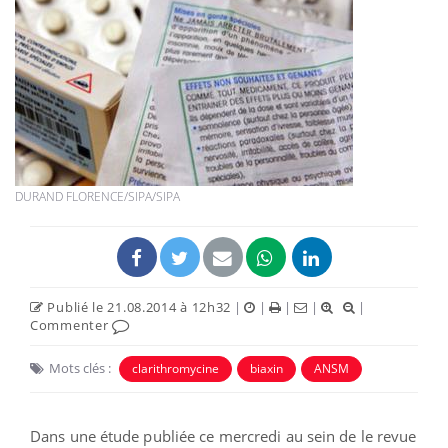
DURAND FLORENCE/SIPA/SIPA
Publié le 21.08.2014 à 12h32
|
|
|
|
|
Commenter
Mots clés :
clarithromycine
biaxin
ANSM
Dans une étude publiée ce mercredi au sein de le revue