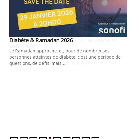
Youtube
Diabète & Ramadan 2026
Youtube
Le Ramadan approche, et, pour de nombreuses
vie !
personnes atteintes de diabète, c'est une période de
…
questions, de défis, mais ...
Un 
You
à l
Un é
mati
numé