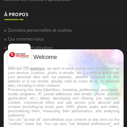
À PROPOS
Données personnelles et cookies
Qui sommes-nous
Conditions d'utilisation
Plan du site
Welcome
Mentions Légales
With our 225
partners
, we wish to store and access information on
your devices (cookies, pixels in emails, etc.), combine and share
Nous contacter
your personal data with our partners, whether collected on this
website or in our emails, already held by some of us, or obtained
later, including in other contexts.
NEWSLETTER
Processing this data (identifiers, browsing, preferences, purchases,
loyalty programs, IP, postal addresses and emails, phone, precise
geolocation, etc.) allows developing and offering you services,
content, commercial offers and ads across your devices and
Recevez toutes les semaines les meilleures infos santé
screens (including by email, post, SMS, phone, audio, and video),
personalising them, measuring their performance, and analysing
audiences.
You can "accept all" and withdraw your consent at any time via the
"cookies" footer link
. You can also "set detailed preferences" and