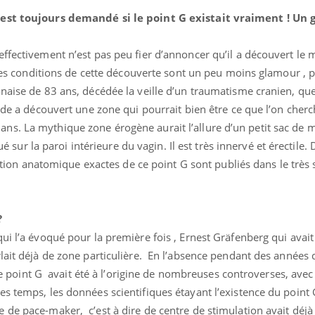
’est toujours demandé si le point G existait vraiment ! Un
ffectivement n’est pas peu fier d’annoncer qu’il a découvert le 
. Les conditions de cette découverte sont un peu moins glamour , p
Grossesse et chaleur : ce
que dit la science
naise de 83 ans, décédée la veille d’un traumatisme cranien, que
ide a découvert une zone qui pourrait bien être ce que l’on cherc
s. La mythique zone érogène aurait l’allure d’un petit sac de 
Le smartphone nuit-il à
tué sur la paroi intérieure du vagin. Il est très innervé et érectile.
l'apprentissage de la
lecture ?
tuation anatomique exactes de ce point G sont publiés dans le très 
Mordue par une tique en
vacances, elle reste dans
?
le coma pendant 42 jours
ui l’a évoqué pour la première fois , Ernest Gräfenberg qui avait
lait déjà de zone particulière. En l’absence pendant des années 
 le point G avait été à l’origine de nombreuses controverses, avec 
s temps, les données scientifiques étayant l’existence du point 
 de pace-maker, c’est à dire de centre de stimulation avait déjà