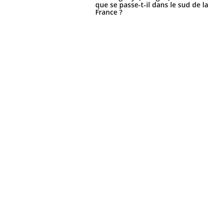
les ce qui la rend
patients comme parfois chez les soignants.
sole
que se passe-t-il dans le sud de la
France ?
sont