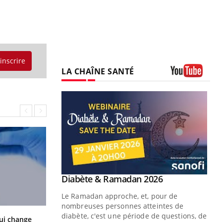
'inscrire
LA CHAÎNE SANTÉ
Youtube
Youtube
Diabète & Ramadan 2026
Youtube
Le Ramadan approche, et, pour de
nombreuses personnes atteintes de
diabète, c'est une période de questions, de
La sieste empêche-t-elle de dormir
ui change