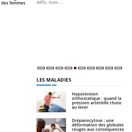
la nuit ?
défis, mais ...
ge des femmes
Un « jumeau numérique » pour
CO
Youtube
You
faciliter l’accès à la médecine
Youtube
Cou
préventive
nou
Un établissement lié à un groupe
bou
mutualiste innove en matière de bilan de
épi
santé : l'utilisation d'un « jumeau
numérique » permet ...
LES MALADIES
Hypotension
orthostatique : quand la
pression artérielle chute
au lever
Drépanocytose : une
déformation des globules
rouges aux conséquences