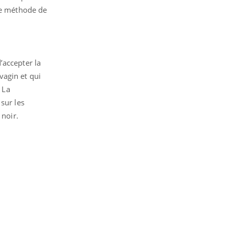
une méthode de
’accepter la
vagin et qui
 La
sur les
 noir.