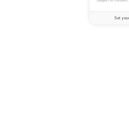
subject to consent
Set you
À PROPOS
NEWSLETT
Recevez toute