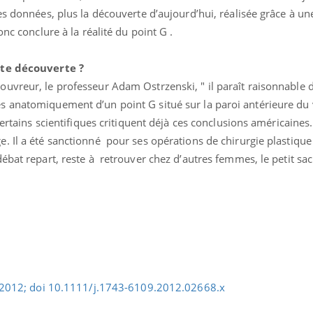
es données, plus la découverte d’aujourd’hui, réalisée grâce à 
onc conclure à la réalité du point G .
tte découverte ?
uvreur, le professeur Adam Ostrzenski, " il paraît raisonnable d
 anatomiquement d’un point G situé sur la paroi antérieure du 
certains scientifiques critiquent déjà ces conclusions américaines.
 Il a été sanctionné pour ses opérations de chirurgie plastique 
ébat repart, reste à retrouver chez d’autres femmes, le petit sac
il 2012; doi 10.1111/j.1743-6109.2012.02668.x