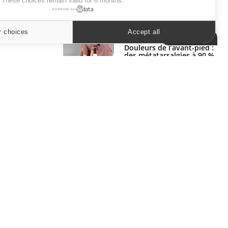
. These choices remain valid for 6 months.
powered by
SYMPTÔMES
r choices
Accept all
Cookies settings
Douleurs de l’avant-pied :
des métatarsalgies à 90 %
liées à problème d’appui
Mauvaise haleine : il faut
améliorer l’hygiène
bucco-dentaire
ER
s les semaines les meilleures