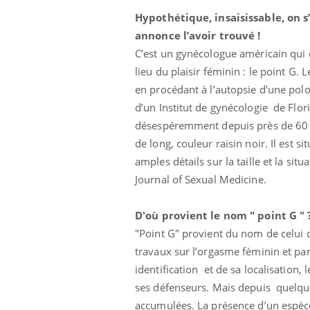
Hypothétique, insaisissable, on s
annonce l’avoir trouvé !
C’est un gynécologue américain qui e
lieu du plaisir féminin : le point G
e empêche-t-elle
Fortes chaleurs :
 la nuit ?
pourquoi le risque de
en procédant à l’autopsie d’une polo
noyade grimpe-t-il ?
d’un Institut de gynécologie de Flor
désespéremment depuis près de 60 an
 fin du comprimé
Le Viagra pourrait-il
de long, couleur raisin noir. Il est si
jours se profile-t-
freiner la propagation du
n ?
cancer ?
amples détails sur la taille et la si
Journal of Sexual Medicine.
 votre ventre
Pourquoi manger moins
l les premiers
de protéines pourrait
D'où provient le nom " point G " 
 vos vacances ?
finalement être bénéfique
"Point G" provient du nom de celui q
travaux sur l’orgasme féminin et par
identification et de sa localisation,
ses défenseurs. Mais depuis quelque
accumulées. La présence d’un espèce