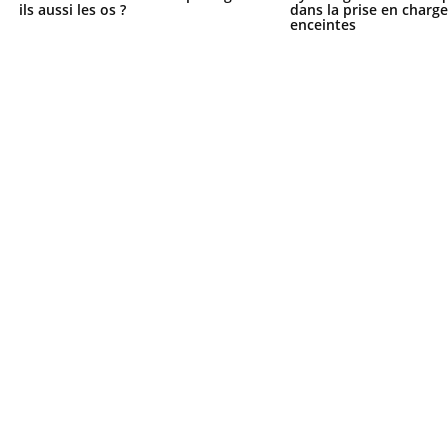
il, activités en plein air… Nos mains
ils aussi les os ?
dans la prise en char
enceintes
 ...