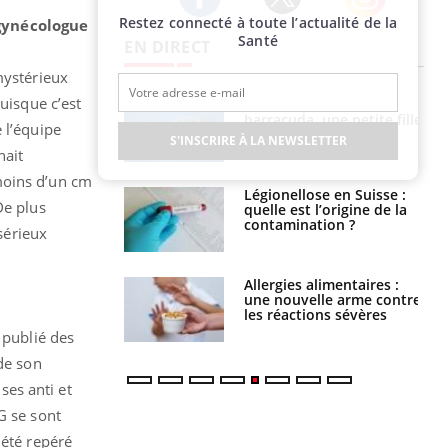
Restez connecté à toute l’actualité de la
Twitter
 gynécologue
Facebook
Instagram
Santé
EN DIRECT
mystérieux
uisque c’est
Mordue par un
Comment gérer le
barracuda, une petite fille
sommeil des enfants en
 l’équipe
secourue grâce à un
vacances ?
S'INSCRIRE À LA NEWSLETTER
réflexe essentiel
hait
moins d’un cm
Légionellose en Suisse :
Bilan prévention : ce que
 De plus
quelle est l’origine de la
les kinés pourront
contamination ?
bientôt faire
sérieux
Allergies alimentaires :
TDAH : quel est ce
une nouvelle arme contre
traitement autorisé aux
les réactions sévères
États-Unis ?
 publié des
de son
ses anti et
G se sont
 été repéré