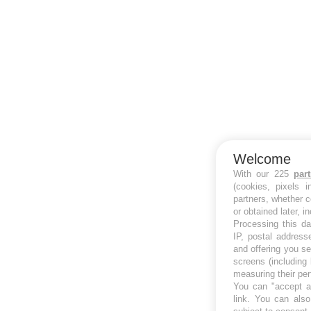
Welcome
With our 225
par
(cookies, pixels 
partners, whether c
or obtained later, i
Processing this da
IP, postal address
and offering you s
screens (including
measuring their pe
You can "accept al
link
. You can also 