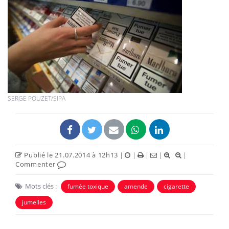
SERGE POUZET/SIPA
Publié le 21.07.2014 à 12h13
|
|
|
|
|
Commenter
Mots clés :
fumée toxique
amende
cigarette
jumelles