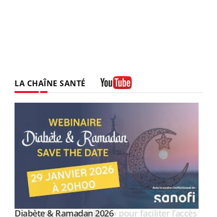
LA CHAÎNE SANTÉ
Youtube
Youtube
Diabète & Ramadan 2026
Un « jumeau numérique » pour faciliter l’accès
Youtube
Youtube