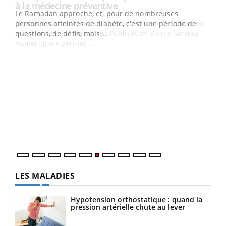
Youtube
à la médecine préventive
Le Ramadan approche, et, pour de nombreuses
Un établissement lié à un groupe mutualiste innove en
personnes atteintes de diabète, c'est une période de
matière de bilan de santé : l'utilisation d'un « jumeau
questions, de défis, mais ...
numérique » permet ...
COU
You
Coup
vous
épis
LES MALADIES
Hypotension orthostatique : quand la
pression artérielle chute au lever