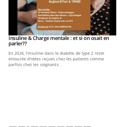
Youtube
Insuline & Charge mentale : et si on osait en
Youtube
Youtube
parler??
En 2026, l'insuline dans le diabète de type 2 reste
entourée d'idées reçues chez les patients comme
parfois chez les soignants.
Ecz
You
pour
L'ét
Vaca
Nos 