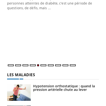
vie !
personnes atteintes de diabète, c'est une période de
…
questions, de défis, mais ...
Un 
You
à l
Un é
mati
numé
LES MALADIES
Hypotension orthostatique : quand la
pression artérielle chute au lever