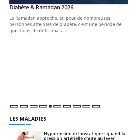
Youtube
Diabète & Ramadan 2026
Youtube
Le Ramadan approche, et, pour de nombreuses
vie !
personnes atteintes de diabète, c'est une période de
…
questions, de défis, mais ...
Un 
You
à l
Un é
mati
numé
LES MALADIES
Hypotension orthostatique : quand la
pression artérielle chute au lever