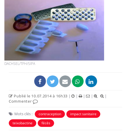
DACHSEL/TPH/SIPA
Publié le 10.07.2014 à 16h33
|
|
|
|
|
Commenter
Mots clés :
contraception
impact sanitaire
teixobactine
fécès