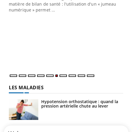
matière de bilan de santé : l'utilisation d'un « jumeau
numérique » permet ...
COU
You
Coup
vous
épis
LES MALADIES
Hypotension orthostatique : quand la
pression artérielle chute au lever
Drépanocytose : une déformation des