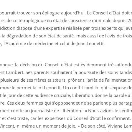
ourrait trouver son épilogue aujourd'hui. Le Conseil d'Etat doit 
oins de ce tétraplégique en état de conscience minimale depuis 2
ridiction dispose d'une expertise réalisée par trois experts qui av
 la dégradation de son état de santé, mais aussi de l'avis de trois
e, l'Académie de médecine et celui de Jean Leonetti.
nque, la décision du Conseil d'Etat est évidemment très attendue
cent Lambert. Ses parents souhaitent la poursuite des soins tandi
lusieurs de ses frères et sœurs, prônent l’arrêt de l’alimentatio
mme le permet la loi Leonetti. Un conflit familial qui s'expose d
 le jour de cette audience cruciale, Libération donne la parole à
ère. Ces deux femmes qui s'opposent et ne se parlent plus part
bert confie au journaliste de Libération : « Nous avions le sent
r et c’est triste, car les expertises du Conseil d’Etat le confirment
c Vincent, ni même un moment de joie. » De son côté, Viviane Lam