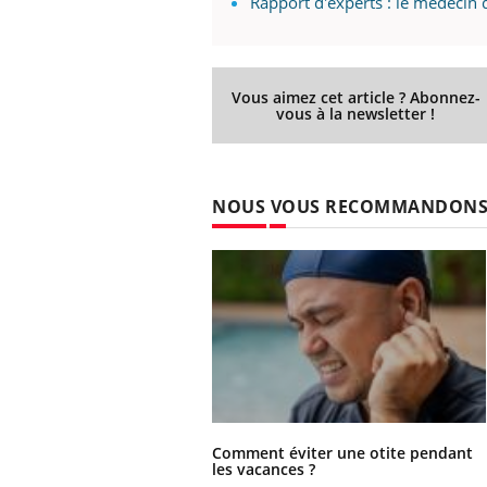
Rapport d'experts : le médecin 
mutualiste innove en matière de bilan de
épis
santé : l'utilisation d'un « jumeau
numérique » permet ...
Vous aimez cet article ? Abonnez-
vous à la newsletter !
NOUS VOUS RECOMMANDON
Comment éviter une otite pendant
les vacances ?