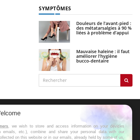
SYMPTÔMES
Douleurs de l’avant-pied :
des métatarsalgies à 90 %
liées à problème d’appui
Mauvaise haleine : il faut
améliorer l’hygiène
bucco-dentaire
elcome
ER
tners
, we wish to store and access information on your devices
in emails, etc.), combine and share your personal data with our
s les semaines les meilleures
ollected on this website or in our emails, already held by some of us,