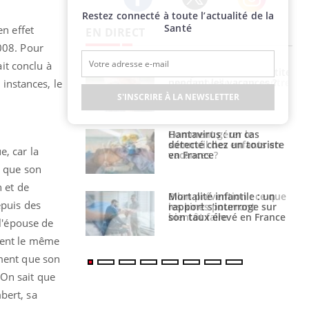
Restez connecté à toute l’actualité de la
Twitter
Facebook
Instagram
Santé
en effet
EN DIRECT
008. Pour
ait conclu à
Comment éviter une otite
pendant les vacances ?
 instances, le
S'INSCRIRE À LA NEWSLETTER
Hantavirus : un cas
détecté chez un touriste
, car la
en France
s que son
n et de
Mortalité infantile : un
epuis des
rapport s’interroge sur
son taux élevé en France
 l'épouse de
agent le même
iment que son
. On sait que
bert, sa