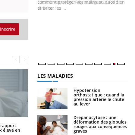
Blugeon, DRH et
comment protéger vos mains au quotidien
et éviter les ...
Ec
You
sy
'inscrire
Une
sèc
per
irri
LES MALADIES
Hypotension
orthostatique : quand la
pression artérielle chute
au lever
Drépanocytose : une
déformation des globules
Grossesse à risque : ce jus naturel
n rapport
rouges aux conséquences
attire l'attention des chercheurs
x élevé en
graves