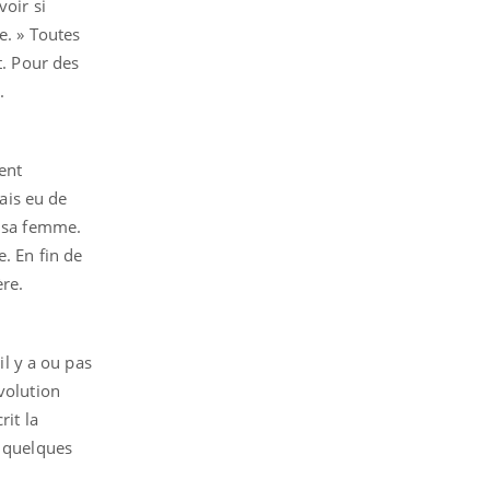
voir si
e. » Toutes
t. Pour des
.
ent
mais eu de
e sa femme.
. En fin de
ère.
il y a ou pas
volution
rit la
s quelques