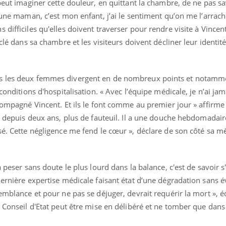
peut imaginer cette douleur, en quittant la chambre, de ne pas sa
s une maman, c’est mon enfant, j’ai le sentiment qu’on me l’arrach
 difficiles qu'elles doivent traverser pour rendre visite à Vincen
clé dans sa chambre et les visiteurs doivent décliner leur identité
is les deux femmes divergent en de nombreux points et notamm
 conditions d'hospitalisation. « Avec l’équipe médicale, je n’ai ja
ccompagné Vincent. Et ils le font comme au premier jour » affirm
ie depuis deux ans, plus de fauteuil. Il a une douche hebdomadaire
sé. Cette négligence me fend le cœur », déclare de son côté sa m
 peser sans doute le plus lourd dans la balance, c'est de savoir s'
dernière expertise médicale faisant état d’une dégradation sans é
emblance et pour ne pas se déjuger, devrait requérir la mort », éc
u Conseil d'Etat peut être mise en délibéré et ne tomber que dan