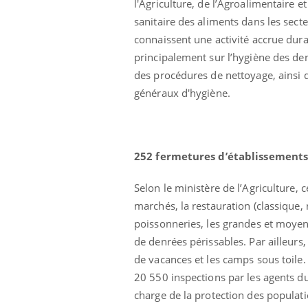
l'Agriculture, de l’Agroalimentaire e
sanitaire des aliments dans les secte
connaissent une activité accrue dur
principalement sur l’hygiène des den
des procédures de nettoyage, ainsi 
généraux d'hygiène.
252 fermetures d’établissements
Selon le ministère de l’Agriculture, c
Chikungunya, dengue,
marchés, la restauration (classique
West Nile : que se passe-
t-il dans le sud de la
poissonneries, les grandes et moyen
France ?
de denrées périssables. Par ailleurs,
Les médicaments GLP-1
de vacances et les camps sous toile.
protègent-ils aussi les os
20 550 inspections par les agents du
?
charge de la protection des populat