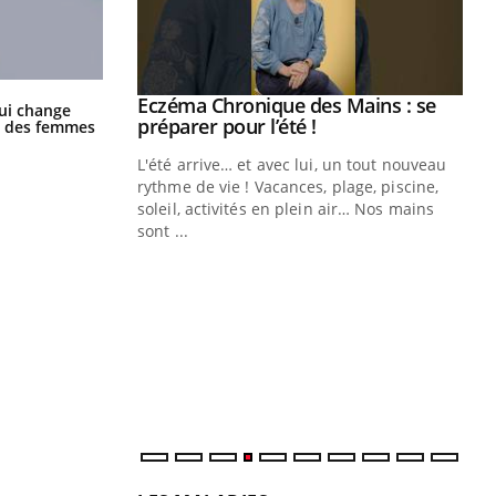
ale : et si on
Eczéma Chronique des Mains : se
Youtube
La sieste empêche-t-elle de dormir
ui change
la nuit ?
ube
Youtube
préparer pour l’été !
ge des femmes
e diabète de type 2
L'été arrive… et avec lui, un tout nouveau
çues chez les
rythme de vie ! Vacances, plage, piscine,
ez les soignants.
soleil, activités en plein air… Nos mains
sont ...
Di
You
Le 
nom
dia
défi