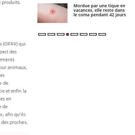
 produits.
i manger moins
Mordue par une tique en
éines pourrait
vacances, elle reste dans
ent être bénéfique
le coma pendant 42 jours
s (OPAV) qui
pect des
sements
pour animaux,
ces
s de
ie et enfin la
ses en
e de
, afin qu’ils
à des proches.