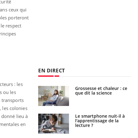
curité
dans ceux qui
ôles porteront
le respect
rincipes
EN DIRECT
cteurs : les
haleurs :
Grossesse et chaleur : ce
s ou les
i le risque de
que dit la science
rimpe-t-il ?
 transports
, les colonies
a pourrait-il
Le smartphone nuit-il à
 donné lieu à
la propagation du
l'apprentissage de la
ementales en
lecture ?