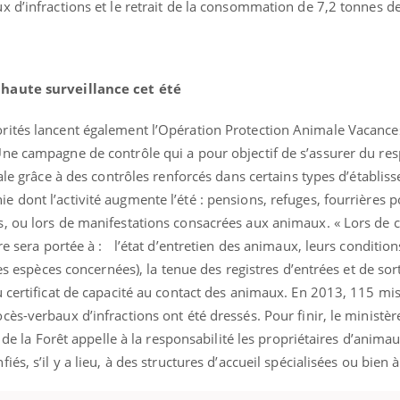
 d’infractions et le retrait de la consommation de 7,2 tonnes de
Pourquoi votre ventre
Pourquo
gâche-t-il les premiers
de prot
jours de vos vacances ?
finalem
 haute surveillance cet été
rités lancent également l’Opération Protection Animale Vacance
ne campagne de contrôle qui a pour objectif de s’assurer du res
male grâce à des contrôles renforcés dans certains types d’établis
 dont l’activité augmente l’été : pensions, refuges, fourrières 
, ou lors de manifestations consacrées aux animaux. « Lors de 
re sera portée à : l’état d’entretien des animaux, leurs condition
es espèces concernées), la tenue des registres d’entrées et de sort
u certificat de capacité au contact des animaux. En 2013, 115 mi
ès-verbaux d’infractions ont été dressés. Pour finir, le ministèr
 de la Forêt appelle à la responsabilité les propriétaires d’animaux
és, s’il y a lieu, à des structures d’accueil spécialisées ou bien 