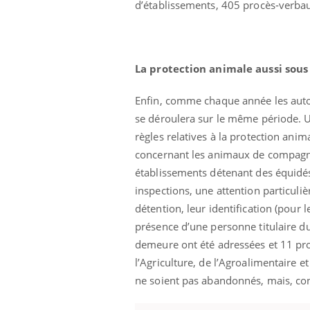
d’établissements, 405 procès‐verbaux
Cytomégalovirus : ce qui
change dans la prise en
charge des femmes
enceintes
La protection animale aussi sous
Enfin, comme chaque année les auto
se déroulera sur le même période. U
règles relatives à la protection ani
concernant les animaux de compagnie
établissements détenant des équidés
inspections, une attention particuliè
détention, leur identification (pour l
présence d’une personne titulaire d
demeure ont été adressées et 11 proc
l’Agriculture, de l’Agroalimentaire et
ne soient pas abandonnés, mais, confi