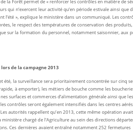
t de la Forêt permet de « renforcer les contrôles en matière de sé
urs qui n’exercent leur activité qu’en période estivale ainsi que 
ant l’été », explique le ministère dans un communiqué. Les contr
rées, le respect des températures de conservation des produits, 
que sur la formation du personnel, notamment saisonnier, aux p
 lors de la campagne 2013
et été, la surveillance sera prioritairement concentrée sur cinq se
La sieste empêche-t-elle
Fortes c
, rapide, à emporter), les métiers de bouche comme les boucherie
de dormir la nuit ?
pourquo
noyade g
nes surfaces et commerces d’alimentation générale ainsi que les
 les contrôles seront également intensifiés dans les centres aérés
VIH : la fin du comprimé
Le Viagr
 Les autorités rappellent qu’en 2013, cette même opération avait
tous les jours se profile-t-
freiner 
 ministère chargé de l'Agriculture au sein des directions départ
elle enfin ?
cancer ?
ions. Ces dernières avaient entraîné notamment 252 fermetures