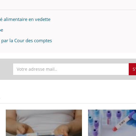
ité alimentaire en vedette
pe
e par la Cour des comptes
S
S