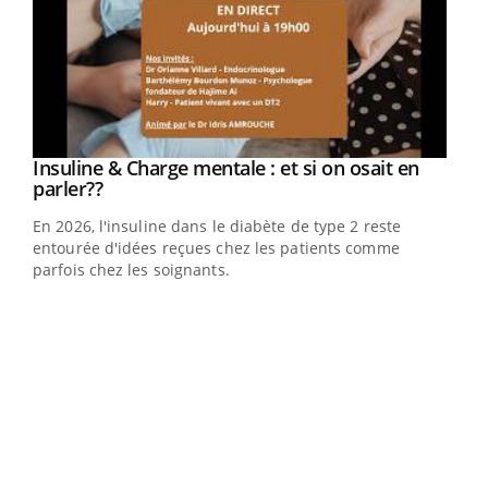
Youtube
Insuline & Charge mentale : et si on osait en
Youtube
Youtube
parler??
En 2026, l'insuline dans le diabète de type 2 reste
entourée d'idées reçues chez les patients comme
parfois chez les soignants.
Ecz
You
pour
L'ét
Vaca
Nos 