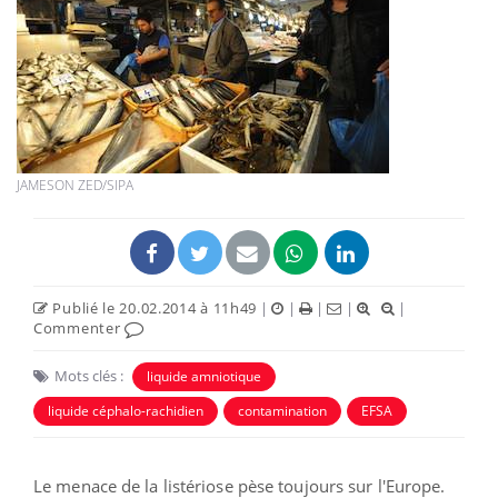
JAMESON ZED/SIPA
Publié le 20.02.2014 à 11h49
|
|
|
|
|
Commenter
Mots clés :
liquide amniotique
liquide céphalo-rachidien
contamination
EFSA
Le menace de la listériose pèse toujours sur l'Europe.